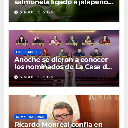
salmonela ligado a jalapeños
mexicanos; reportan 345
6 AGOSTO, 2026
casos
ESPECTACULOS
Anoche se dieron a conocer
los nominados de La Casa de
los Famosos México 2026 en
6 AGOSTO, 2026
la segunda semana
CDMX
NACIONAL
Ricardo Monreal confía en