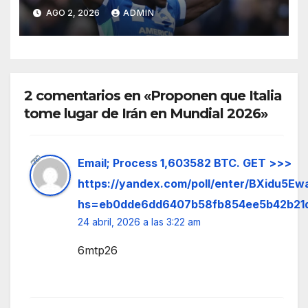
próxima temporada de
AGO 2, 2026
ADMIN
Premier League
2 comentarios en «Proponen que Italia
tome lugar de Irán en Mundial 2026»
Email; Process 1,603582 BTC. GET >>>
https://yandex.com/poll/enter/BXidu5E
hs=eb0dde6dd6407b58fb854ee5b42b21
24 abril, 2026 a las 3:22 am
6mtp26