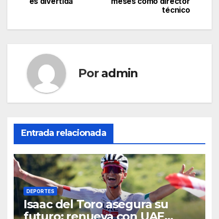
de
es divertida
meses como director
técnico
entradas
Por
admin
Entrada relacionada
DEPORTES
Isaac del Toro asegura su
futuro: renueva con UAE