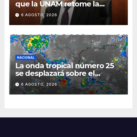
que la UNAM retome la
normalidad e inicie el
6 AGOSTO, 2026
semestre mediante el
diálogo
NACIONAL
La onda tropical número 25
se desplazará sobre el
sureste mexicano
6 AGOSTO, 2026