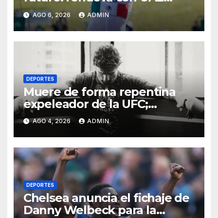
Team Emirates hasta 2031
AGO 6, 2026
ADMIN
DEPORTES
Muere de forma repentina
expeleador de la UFC;
investigan las causas
AGO 4, 2026
ADMIN
DEPORTES
Chelsea anuncia el fichaje de
Danny Welbeck para la