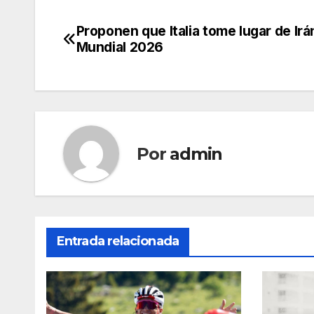
Proponen que Italia tome lugar de Irá
Navegación
Mundial 2026
de
entradas
Por
admin
Entrada relacionada