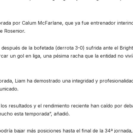
mporada por Calum McFarlane, que ya fue entrenador interin
de Rosenior.
 después de la bofetada (derrota 3-0) sufrida ante el Brigh
car un gol en liga, una pésima racha que la entidad no viví
rada, Liam ha demostrado una integridad y profesionalida
unicado.
, los resultados y el rendimiento reciente han caído por deb
mucho esta temporada”, añadió.
dría bajar más posiciones hasta el final de la 34ª jornada,