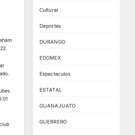
Cultural
Deportes
raham
DURANGO
22.
EDOMEX
ar
ado.
Espectaculos
ESTATAL
lubes
l 01
GUANAJUATO
GUERRERO
 club