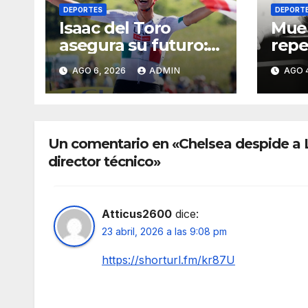
DEPORTES
DEPORT
Isaac del Toro
Mue
asegura su futuro:
repe
renueva con UAE
expe
AGO 6, 2026
ADMIN
AGO 
Team Emirates
UFC;
hasta 2031
caus
Un comentario en «Chelsea despide a
director técnico»
Atticus2600
dice:
23 abril, 2026 a las 9:08 pm
https://shorturl.fm/kr87U