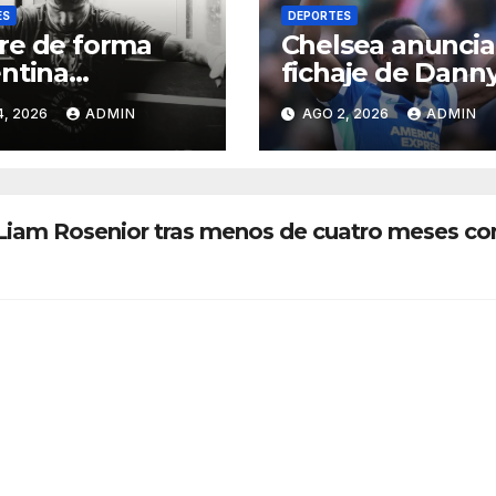
ES
DEPORTES
re de forma
Chelsea anuncia
ntina
fichaje de Dann
leador de la
Welbeck para la
4, 2026
ADMIN
AGO 2, 2026
ADMIN
 investigan las
próxima tempor
as
de Premier Lea
 Liam Rosenior tras menos de cuatro meses c