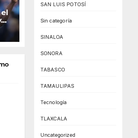
SAN LUIS POTOSÍ
 el
y
Sin categoría
ada
SINALOA
gue
SONORA
omo
TABASCO
TAMAULIPAS
Tecnología
TLAXCALA
Uncategorized