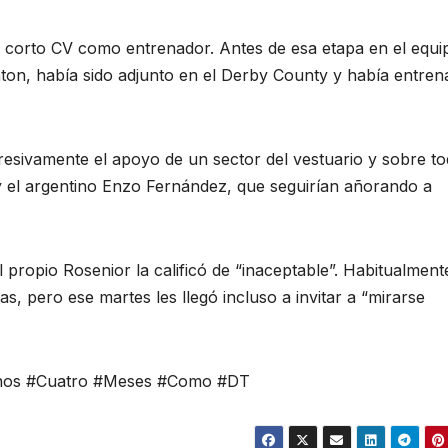
u corto CV como entrenador. Antes de esa etapa en el equi
ighton, había sido adjunto en el Derby County y había entre
esivamente el apoyo de un sector del vestuario y sobre to
y el argentino Enzo Fernández, que seguirían añorando a
l propio Rosenior la calificó de “inaceptable”. Habitualment
s, pero ese martes les llegó incluso a invitar a “mirarse
enos #Cuatro #Meses #Como #DT