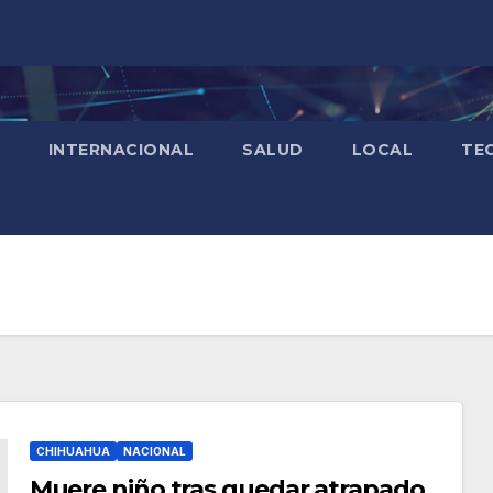
INTERNACIONAL
SALUD
LOCAL
TE
CHIHUAHUA
NACIONAL
Muere niño tras quedar atrapado