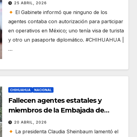
acreditación para operar en
25 ABRIL, 2026
México: Gabinete de Seguridad
El Gabinete informó que ninguno de los
agentes contaba con autorización para participar
en operativos en México; uno tenía visa de turista
y otro un pasaporte diplomático. #CHIHUAHUA |
…
CHIHUAHUA
NACIONAL
Fallecen agentes estatales y
miembros de la Embajada de
Estados Unidos tras operativo
20 ABRIL, 2026
antidrogas en Chihuahua
La presidenta Claudia Sheinbaum lamentó el