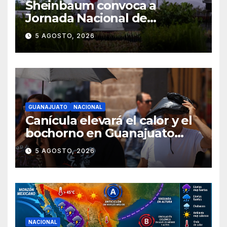
Sheinbaum convoca a
Jornada Nacional de
Reforestación el 9 de agosto
5 AGOSTO, 2026
GUANAJUATO
NACIONAL
Canícula elevará el calor y el
bochorno en Guanajuato
durante agosto
5 AGOSTO, 2026
NACIONAL