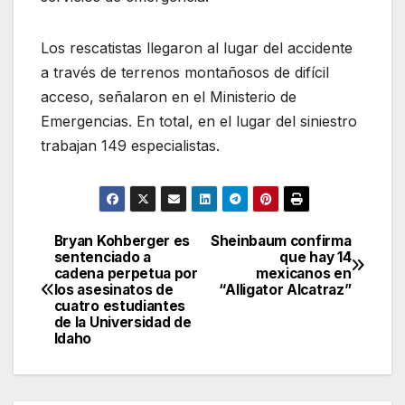
Los rescatistas llegaron al lugar del accidente
a través de terrenos montañosos de difícil
acceso, señalaron en el Ministerio de
Emergencias. En total, en el lugar del siniestro
trabajan 149 especialistas.
Bryan Kohberger es
Sheinbaum confirma
Navegación
sentenciado a
que hay 14
cadena perpetua por
mexicanos en
de
los asesinatos de
“Alligator Alcatraz”
cuatro estudiantes
entradas
de la Universidad de
Idaho