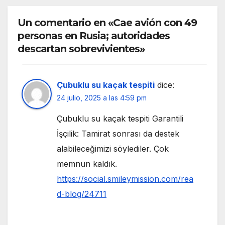
Un comentario en «Cae avión con 49
personas en Rusia; autoridades
descartan sobrevivientes»
Çubuklu su kaçak tespiti
dice:
24 julio, 2025 a las 4:59 pm
Çubuklu su kaçak tespiti Garantili
İşçilik: Tamirat sonrası da destek
alabileceğimizi söylediler. Çok
memnun kaldık.
https://social.smileymission.com/rea
d-blog/24711