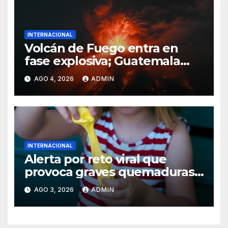
INTERNACIONAL
Volcán de Fuego entra en
fase explosiva; Guatemala
activa alerta anaranjada
AGO 4, 2026
ADMIN
INTERNACIONAL
Alerta por reto viral que
provoca graves quemaduras
en menores
AGO 3, 2026
ADMIN