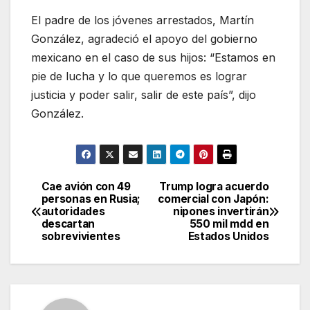
El padre de los jóvenes arrestados, Martín
González, agradeció el apoyo del gobierno
mexicano en el caso de sus hijos: “Estamos en
pie de lucha y lo que queremos es lograr
justicia y poder salir, salir de este país”, dijo
González.
Cae avión con 49
Trump logra acuerdo
Navegación
personas en Rusia;
comercial con Japón:
autoridades
nipones invertirán
de
descartan
550 mil mdd en
sobrevivientes
Estados Unidos
entradas