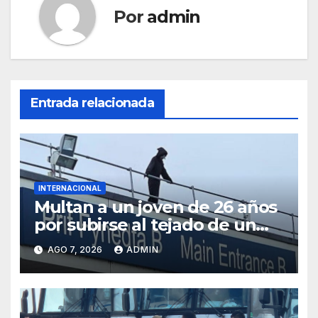
Por
admin
Entrada relacionada
INTERNACIONAL
Multan a un joven de 26 años
por subirse al tejado de un
hospital disfrazado de “La
AGO 7, 2026
ADMIN
Muerte” en Gales