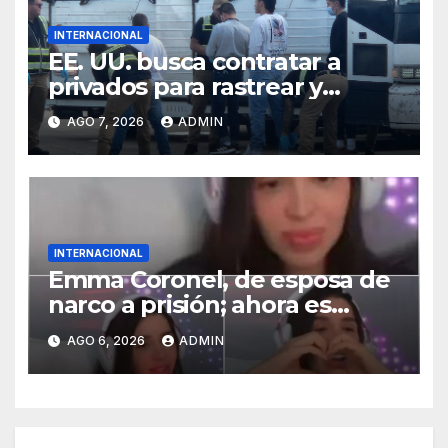
INTERNACIONAL
EE. UU. busca contratar a
privados para rastrear y
cobrar multas a migrantes
AGO 7, 2026
ADMIN
deportados en México y
Centroamérica
INTERNACIONAL
Emma Coronel, de esposa de
narco a prisión; ahora es
tiktoker
AGO 6, 2026
ADMIN