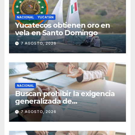
NACIONAL
YUCATÁN
Yucatecos obtienen oro en
vela en Santo Domingo
7 AGOSTO, 2026
NACIONAL
Buscan prohibir la exigencia
generalizada de
antecedentes penales para
7 AGOSTO, 2026
obtener empleo en México