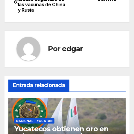
las vacunas de China
de
y Rusia
entradas
Por
edgar
Entrada relacionada
NACIONAL
YUCATÁN
Yucatecos obtienen oro en