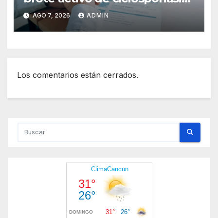
en México y pide tranquilidad
AGO 7, 2026
ADMIN
a la población
Los comentarios están cerrados.