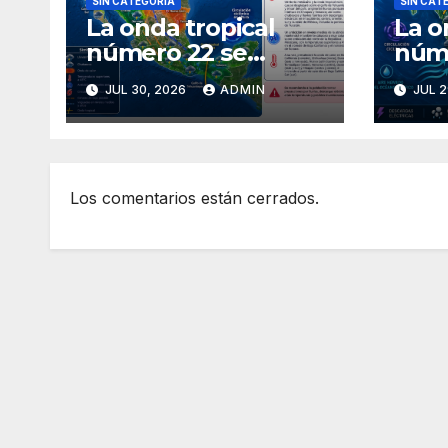
SIN CATEGORÍA
SIN CAT
La onda tropical
La o
número 22 se
núm
desplazará sobre el
ingr
JUL 30, 2026
ADMIN
JUL 2
golfo de
avan
Tehuantepec y el
Méx
sur del país
Los comentarios están cerrados.