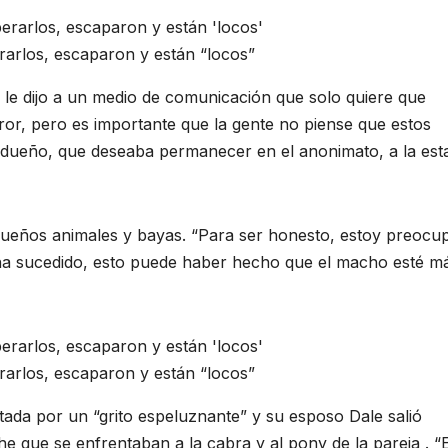
arlos, escaparon y están “locos”
le dijo a un medio de comunicación que solo quiere que
ror, pero es importante que la gente no piense que estos
el dueño, que deseaba permanecer en el anonimato, a la est
equeños animales y bayas. “Para ser honesto, estoy preocu
e ha sucedido, esto puede haber hecho que el macho esté m
arlos, escaparon y están “locos”
da por un “grito espeluznante” y su esposo Dale salió
 que se enfrentaban a la cabra y al pony de la pareja . “