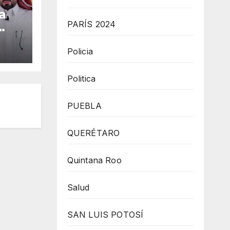
a
PARÍS 2024
cîa
Policia
Politica
,
a
PUEBLA
QUERÉTARO
Quintana Roo
Salud
SAN LUIS POTOSÍ