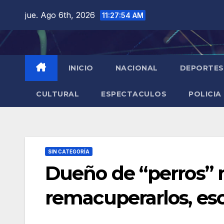
Saltar
jue. Ago 6th, 2026
11:27:55 AM
al
contenido
INICIO
NACIONAL
DEPORTES
CULTURAL
ESPECTACULOS
POLICIA
SIN CATEGORÍA
Dueño de “perros”
remacuperarlos, esc