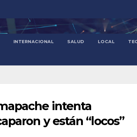
INTERNACIONAL
SALUD
LOCAL
TE
 mapache intenta
aparon y están “locos”