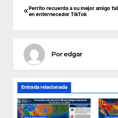
Perrito recuerda a su mejor amigo fal
Navegación
en enternecedor TikTok
de
entradas
Por
edgar
Entrada relacionada