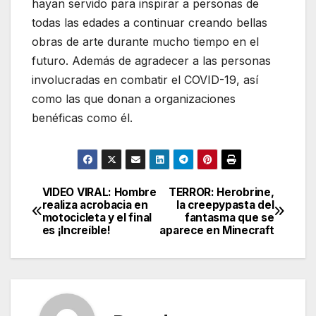
hayan servido para inspirar a personas de
todas las edades a continuar creando bellas
obras de arte durante mucho tiempo en el
futuro. Además de agradecer a las personas
involucradas en combatir el COVID-19, así
como las que donan a organizaciones
benéficas como él.
VIDEO VIRAL: Hombre
TERROR: Herobrine,
Navegación
realiza acrobacia en
la creepypasta del
motocicleta y el final
fantasma que se
de
es ¡Increíble!
aparece en Minecraft
entradas