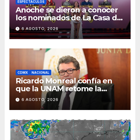
ESPECTACULOS
Anoche se dieron a conocer
los nominados de La Casa de
los Famosos México 2026 en
6 AGOSTO, 2026
la segunda semana
CDMX
NACIONAL
Ricardo Monreal confía en
que la UNAM retome la
normalidad e inicie el
6 AGOSTO, 2026
semestre mediante el
diálogo