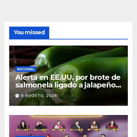
You missed
NACIONAL
Alerta en EE.UU. por brote de
salmonela ligado a jalapeños
mexicanos; reportan 345
6 AGOSTO, 2026
casos