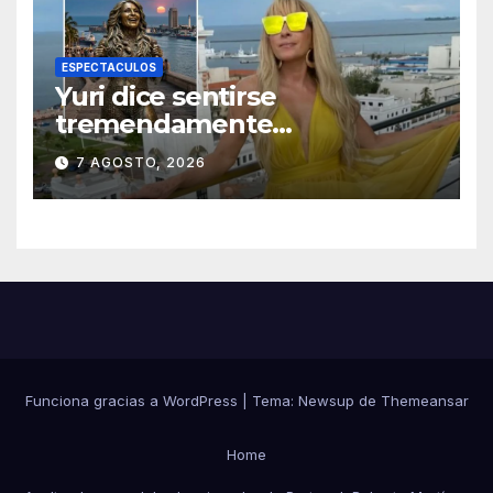
ESPECTACULOS
Yuri dice sentirse
tremendamente
emocionada sobre su estatua
7 AGOSTO, 2026
que le harán en Veracruz
Funciona gracias a WordPress
|
Tema:
Newsup
de
Themeansar
Home