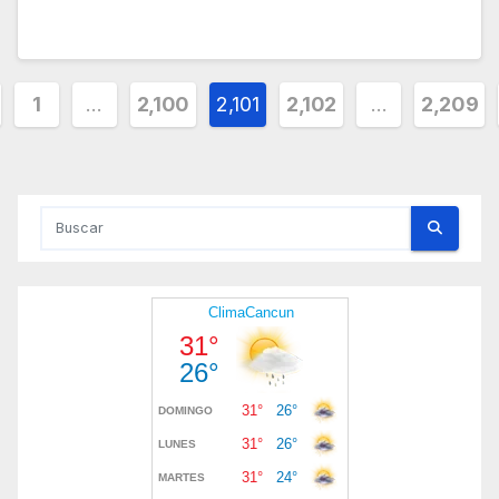
ginación
1
…
2,100
2,101
2,102
…
2,209
tradas