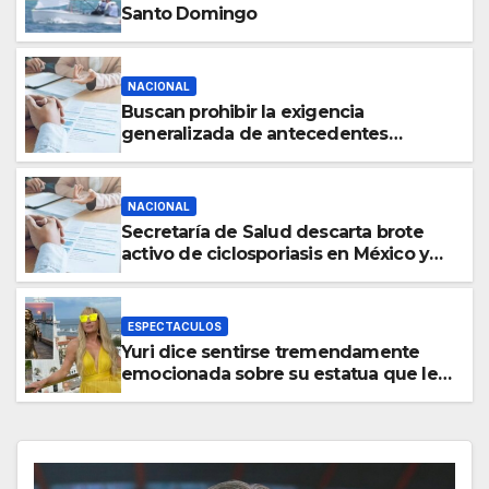
Santo Domingo
NACIONAL
Buscan prohibir la exigencia
generalizada de antecedentes
penales para obtener empleo en
México
NACIONAL
Secretaría de Salud descarta brote
activo de ciclosporiasis en México y
pide tranquilidad a la población
ESPECTACULOS
Yuri dice sentirse tremendamente
emocionada sobre su estatua que le
harán en Veracruz