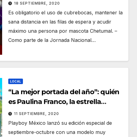
ANTIRRÁBICA CANINA Y FELINA
18 SEPTIEMBRE, 2020
CON LA META DE APLICAR 136 MIL
Es obligatorio el uso de cubrebocas, mantener la
DOSIS GRATUITAS
sana distancia en las filas de espera y acudir
máximo una persona por mascota Chetumal. –
Como parte de la Jornada Nacional…
LOCAL
“La mejor portada del año”: quién
es Paulina Franco, la estrella
cancunense de Instagram que
11 SEPTIEMBRE, 2020
saltó a “Playboy”
Playboy México lanzó su edición especial de
septiembre-octubre con una modelo muy