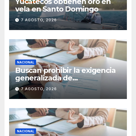
Yucatecos obtienen oro en
vela en Santo Domingo
7 AGOSTO, 2026
NACIONAL
Buscan prohibir la exigencia
generalizada de
antecedentes penales para
7 AGOSTO, 2026
obtener empleo en México
NACIONAL