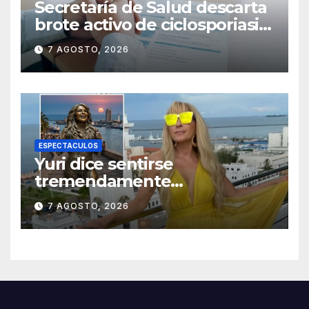
Secretaría de Salud descarta
brote activo de ciclosporiasis
en México y pide tranquilidad
7 AGOSTO, 2026
a la población
ESPECTACULOS
Yuri dice sentirse
tremendamente
emocionada sobre su estatua
7 AGOSTO, 2026
que le harán en Veracruz