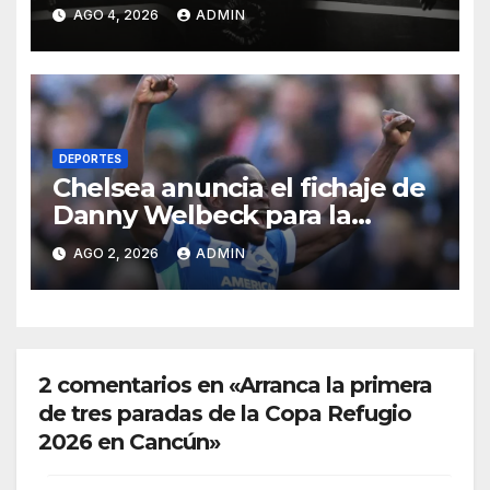
investigan las causas
AGO 4, 2026
ADMIN
DEPORTES
Chelsea anuncia el fichaje de
Danny Welbeck para la
próxima temporada de
AGO 2, 2026
ADMIN
Premier League
2 comentarios en «Arranca la primera
de tres paradas de la Copa Refugio
2026 en Cancún»