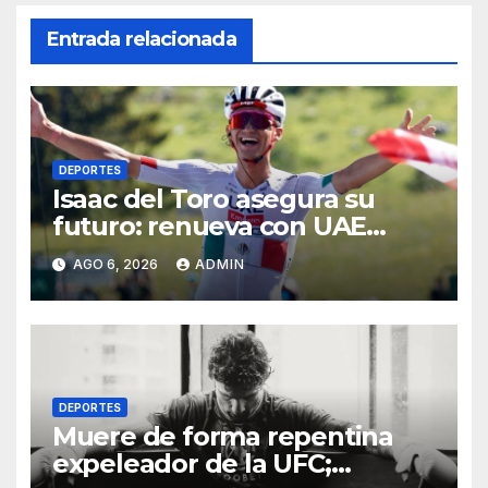
Entrada relacionada
DEPORTES
Isaac del Toro asegura su
futuro: renueva con UAE
Team Emirates hasta 2031
AGO 6, 2026
ADMIN
DEPORTES
Muere de forma repentina
expeleador de la UFC;