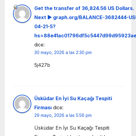
Get the transfer of 36,824.56 US Dollars.
Next
▶ graph.org/BALANCE-3682444-US
04-21-5?
hs=88e41ac01796df5c5447d99d95923a
dice:
30 mayo, 2026 a las 2:30 pm
5j427b
Üsküdar En İyi Su Kaçağı Tespiti
Firması
dice:
29 mayo, 2026 a las 5:56 pm
Üsküdar En İyi Su Kaçağı Tespiti