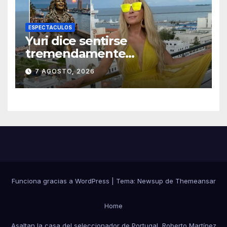
ESPECTACULOS
Yuri dice sentirse
tremendamente
emocionada sobre su estatua
7 AGOSTO, 2026
que le harán en Veracruz
Funciona gracias a WordPress
|
Tema:
Newsup
de
Themeansar
Home
Asaltan la casa del seleccionador de Portugal, Roberto Martínez