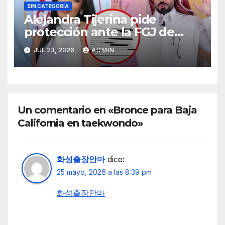
SIN CATEGORÍA
Alejandra Tijerina pide
protección ante la FGJ de
CdMx por vîolêncîa mediática
JUL 23, 2026
ADMIN
y psicológica de Masad
Altamimi, integrante de La
Casa de los Famosos
Un comentario en «Bronce para Baja
California en taekwondo»
화성출장안마
dice:
25 mayo, 2026 a las 8:39 pm
화성출장안마