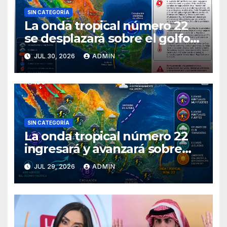
SIN CATEGORÍA
La onda tropical número 22
se desplazará sobre el golfo
de Tehuantepec y el sur del
JUL 30, 2026
ADMIN
país
SIN CATEGORÍA
La onda tropical número 22
ingresará y avanzará sobre
México
JUL 29, 2026
ADMIN