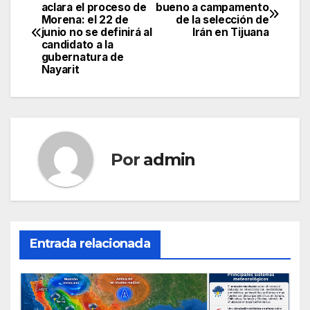
Navegación
aclara el proceso de
bueno a campamento
Morena: el 22 de
de la selección de
de
junio no se definirá al
Irán en Tijuana
candidato a la
entradas
gubernatura de
Nayarit
Por
admin
Entrada relacionada