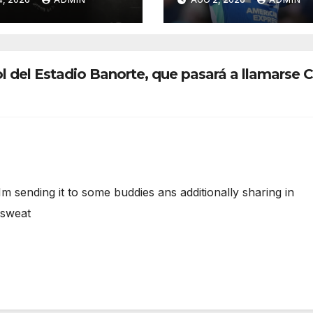
 investigan las
próxima tempor
as
de Premier Lea
l del Estadio Banorte, que pasará a llamarse 
 Im sending it to some buddies ans additionally sharing in
 sweat