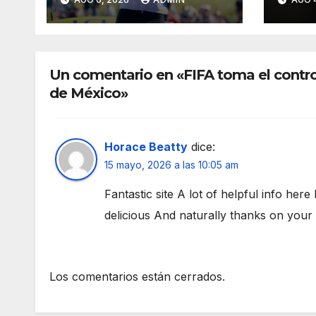
Team Emirates
UFC;
hasta 2031
caus
Un comentario en «FIFA toma el contro
de México»
Horace Beatty
dice:
15 mayo, 2026 a las 10:05 am
Fantastic site A lot of helpful info here
delicious And naturally thanks on your
Los comentarios están cerrados.