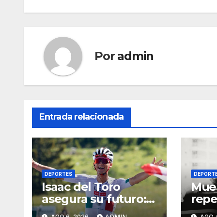
entradas
Por
admin
Entrada relacionada
DEPORTES
DEPORT
Isaac del Toro
Mue
asegura su futuro:
repe
renueva con UAE
expe
AGO 6, 2026
ADMIN
AGO 