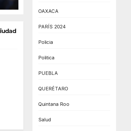
ada
gue
OAXACA
PARÍS 2024
Ciudad
Policia
Politica
PUEBLA
QUERÉTARO
Quintana Roo
Salud