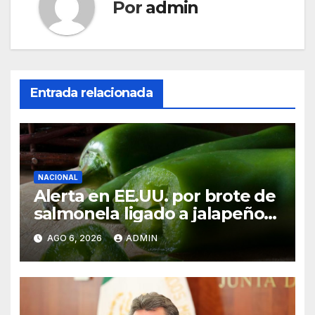
Por
admin
Entrada relacionada
NACIONAL
Alerta en EE.UU. por brote de
salmonela ligado a jalapeños
mexicanos; reportan 345
AGO 6, 2026
ADMIN
casos