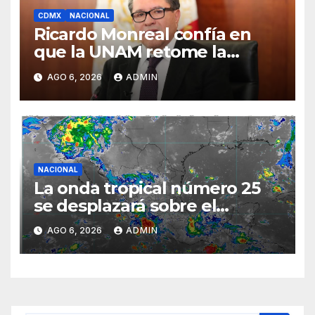
CDMX
NACIONAL
Ricardo Monreal confía en
que la UNAM retome la
normalidad e inicie el
AGO 6, 2026
ADMIN
semestre mediante el diálogo
NACIONAL
La onda tropical número 25
se desplazará sobre el
sureste mexicano
AGO 6, 2026
ADMIN