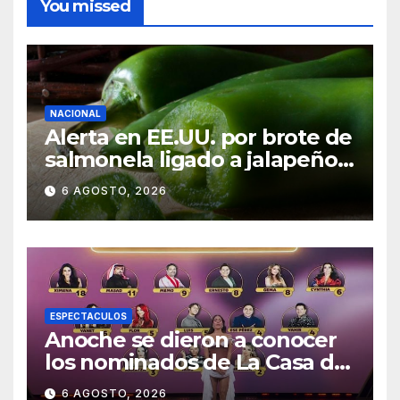
You missed
NACIONAL
Alerta en EE.UU. por brote de
salmonela ligado a jalapeños
mexicanos; reportan 345
6 AGOSTO, 2026
casos
ESPECTACULOS
Anoche se dieron a conocer
los nominados de La Casa de
los Famosos México 2026 en
6 AGOSTO, 2026