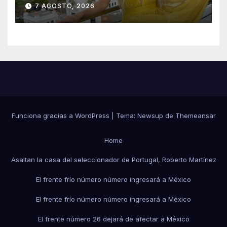
emocionada sobre su estatua
7 AGOSTO, 2026
que le harán en Veracruz
Funciona gracias a WordPress
|
Tema:
Newsup
de
Themeansar
Home
Asaltan la casa del seleccionador de Portugal, Roberto Martínez
El frente frío número número ingresará a México
El frente frío número número ingresará a México
El frente número 26 dejará de afectar a México