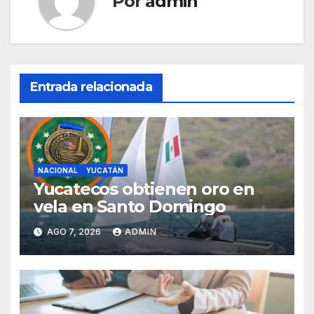
Por
admin
Entrada relacionada
NACIONAL
YUCATÁN
Yucatecos obtienen oro en
vela en Santo Domingo
AGO 7, 2026
ADMIN