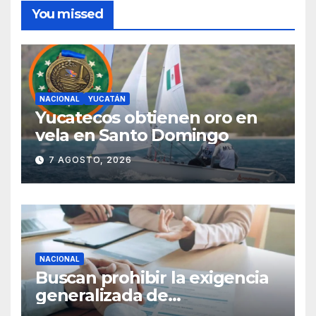
You missed
NACIONAL
YUCATÁN
Yucatecos obtienen oro en
vela en Santo Domingo
7 AGOSTO, 2026
NACIONAL
Buscan prohibir la exigencia
generalizada de
antecedentes penales para