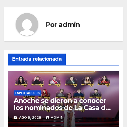
Por
admin
Entrada relacionada
ESPECTACULOS
Anoche se dieron a conocer
los nominados de La Casa de
los Famosos México 2026 en
AGO 6, 2026
ADMIN
la segunda semana