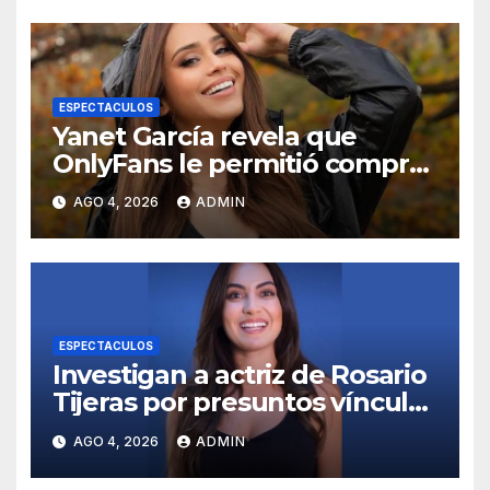
ESPECTACULOS
Yanet García revela que
OnlyFans le permitió comprar
un departamento en
AGO 4, 2026
ADMIN
Manhattan
ESPECTACULOS
Investigan a actriz de Rosario
Tijeras por presuntos vínculos
con red de huachicol fiscal
AGO 4, 2026
ADMIN