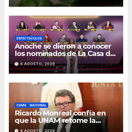
casos
ESPECTACULOS
Anoche se dieron a conocer
los nominados de La Casa de
los Famosos México 2026 en
6 AGOSTO, 2026
la segunda semana
CDMX
NACIONAL
Ricardo Monreal confía en
que la UNAM retome la
normalidad e inicie el
6 AGOSTO, 2026