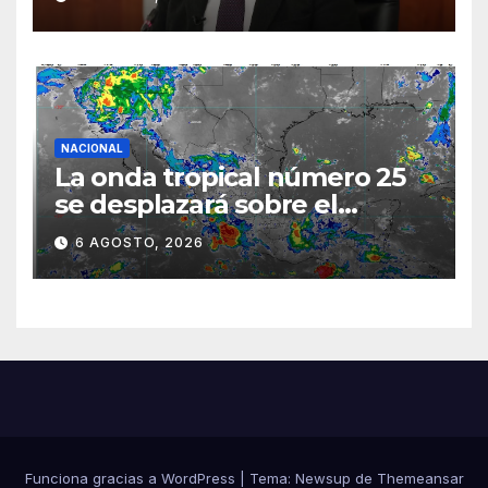
semestre mediante el
diálogo
NACIONAL
La onda tropical número 25
se desplazará sobre el
sureste mexicano
6 AGOSTO, 2026
Funciona gracias a WordPress
|
Tema:
Newsup
de
Themeansar