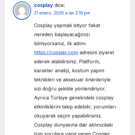
cosplay
dice:
21 enero, 2026 a las 2:19 pm
Cosplay yapmak istiyor fakat
nereden başlayacağınızı
bilmiyorsanız, ilk adımı
https://cospier.com
adresini ziyaret
ederek atabilirsiniz. Platform,
karakter analizi, kostüm yapım
teknikleri ve aksesuar önerileriyle
sizi doğru şekilde yönlendiriyor.
Ayrıca Türkiye genelindeki cosplay
etkinliklerini takip edebilir, yorumları
okuyarak seçim yapabilirsiniz.
Cosplay dünyasına dair aklınızdaki
tüm sorulara yanıt veren Cospier,