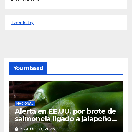
Tweets by
You missed
NACIONAL
Alerta en EE.UU. por brote de
salmonela ligado a jalapeños
mexicanos; reportan 345
6 AGOSTO, 2026