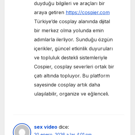
duyduğu bilgileri ve araçları bir
araya getiren
https://cospier.com
Türkiye’de cosplay alanında dijital
bir merkez olma yolunda emin
adımlarla ilerliyor. Sunduğu özgün
içerikler, güncel etkinlik duyuruları
ve topluluk destekli sistemleriyle
Cospier, cosplay severleri ortak bir
çatı altında topluyor. Bu platform
sayesinde cosplay artık daha
ulaşılabilir, organize ve eğlenceli.
sex video
dice:
20 enero, 2026 a las 4:01 pm