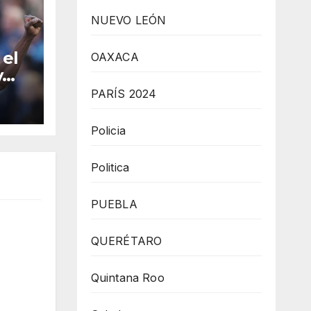
NUEVO LEÓN
 el
OAXACA
y
PARÍS 2024
ada
gue
Policia
Politica
PUEBLA
QUERÉTARO
Quintana Roo