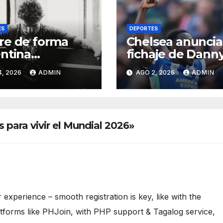
ES
DEPORTES
re de forma
Chelsea anuncia
ntina
fichaje de Dann
leador de la
Welbeck para la
4, 2026
ADMIN
AGO 2, 2026
ADMIN
 investigan las
próxima tempor
as
de Premier Lea
 para vivir el Mundial 2026»
r experience – smooth registration is key, like with the
atforms like PHJoin, with PHP support & Tagalog service,