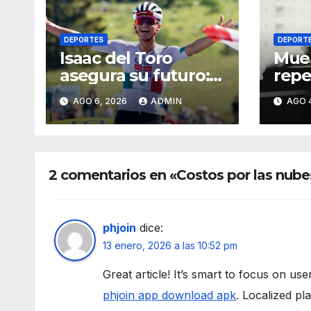
DEPORTES
DEPORT
Isaac del Toro
Mue
asegura su futuro:
repe
renueva con UAE
expe
AGO 6, 2026
ADMIN
AGO 
Team Emirates
UFC;
hasta 2031
caus
2 comentarios en «Costos por las nubes
phjoin
dice:
13 enero, 2026 a las 10:52 pm
Great article! It’s smart to focus on use
phjoin app download apk
. Localized pl