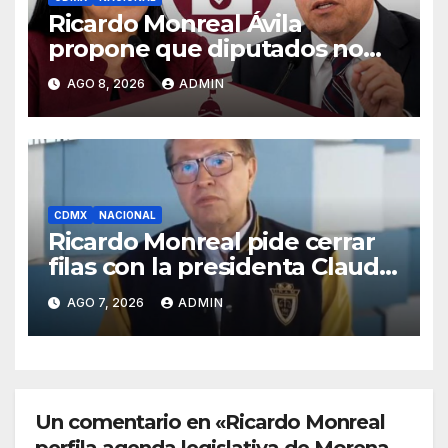
Ricardo Monreal Ávila
propone que diputados no
pidan licencia para reelegirse
AGO 8, 2026
ADMIN
CDMX
NACIONAL
Ricardo Monreal pide cerrar
filas con la presidenta Claudia
Sheinbaum tras frenar
AGO 7, 2026
ADMIN
exportación de aguacate
Un comentario en «Ricardo Monreal