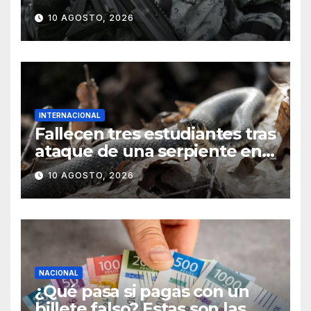
Sinaloa; hay 8 detenidos
10 AGOSTO, 2026
INTERNACIONAL
Fallecen tres estudiantes tras
ataque de una serpiente en
internado de India
10 AGOSTO, 2026
NACIONAL
¿Qué pasa si pagas con un
billete falso? Estas son las