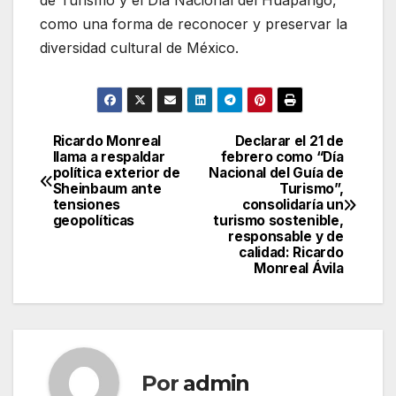
de Turismo y el Día Nacional del Huapango,
como una forma de reconocer y preservar la
diversidad cultural de México.
Ricardo Monreal
Declarar el 21 de
Navegación
llama a respaldar
febrero como “Día
política exterior de
Nacional del Guía de
de
Sheinbaum ante
Turismo”,
tensiones
consolidaría un
entradas
geopolíticas
turismo sostenible,
responsable y de
calidad: Ricardo
Monreal Ávila
Por
admin