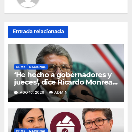
Entrada relacionada
CDMX
NACIONAL
‘He hecho a gobernadores y
jueces’, dice Ricardo Monreal
a sus alumnos de la UNAM
AGO 10, 2026
ADMIN
CDMX
NACIONAL