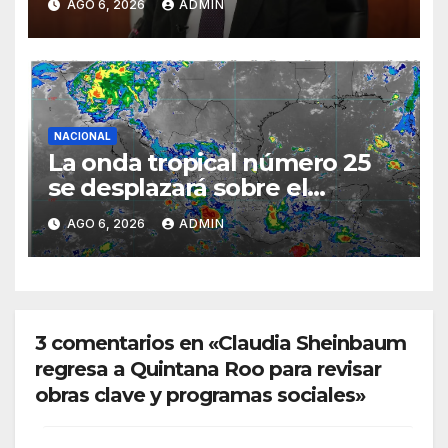
AGO 6, 2026
ADMIN
semestre mediante el diálogo
NACIONAL
La onda tropical número 25
se desplazará sobre el
sureste mexicano
AGO 6, 2026
ADMIN
3 comentarios en «Claudia Sheinbaum
regresa a Quintana Roo para revisar
obras clave y programas sociales»