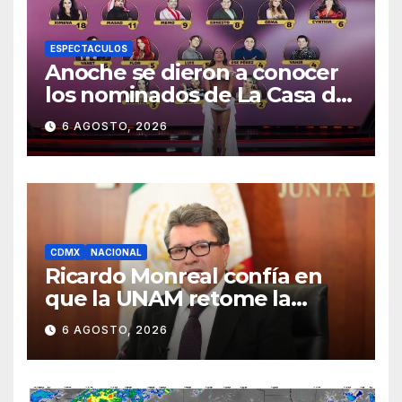
ESPECTACULOS
Anoche se dieron a conocer
los nominados de La Casa de
los Famosos México 2026 en
6 AGOSTO, 2026
la segunda semana
CDMX
NACIONAL
Ricardo Monreal confía en
que la UNAM retome la
normalidad e inicie el
6 AGOSTO, 2026
semestre mediante el
diálogo