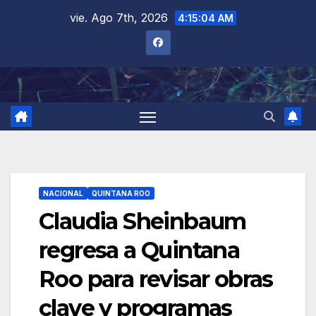
Saltar
vie. Ago 7th, 2026
4:15:05 AM
al
contenido
NACIONAL
QUINTANA ROO
Claudia Sheinbaum
regresa a Quintana
Roo para revisar obras
clave y programas