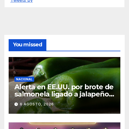
You missed
NACIONAL
Alerta en EE.UU. por brote de
salmonela ligado a jalapeños
mexicanos; reportan 345
6 AGOSTO, 2026
casos