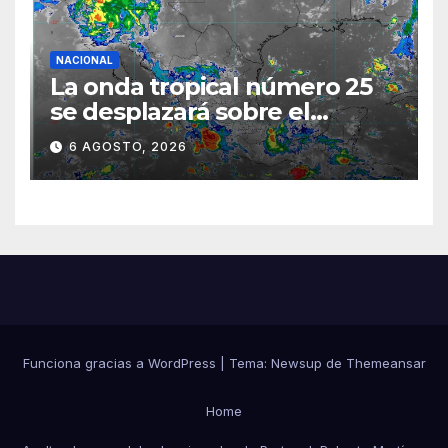
NACIONAL
La onda tropical número 25
se desplazará sobre el
sureste mexicano
6 AGOSTO, 2026
Funciona gracias a WordPress
|
Tema:
Newsup
de
Themeansar
Home