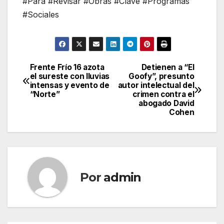
#Para #Revisar #Obras #Clave #Programas
#Sociales
Frente Frío 16 azota
Detienen a “El
Navegación
el sureste con lluvias
Goofy”, presunto
intensas y evento de
autor intelectual del
de
“Norte”
crimen contra el
abogado David
entradas
Cohen
Por
admin