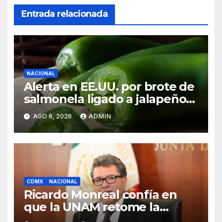
Entrada relacionada
NACIONAL
Alerta en EE.UU. por brote de
salmonela ligado a jalapeños
mexicanos; reportan 345
AGO 6, 2026
ADMIN
casos
CDMX
NACIONAL
Ricardo Monreal confía en
que la UNAM retome la
normalidad e inicie el