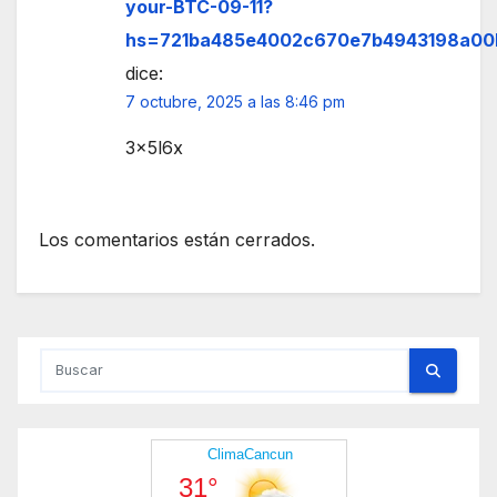
your-BTC-09-11?
hs=721ba485e4002c670e7b4943198a00
dice:
7 octubre, 2025 a las 8:46 pm
3x5l6x
Los comentarios están cerrados.