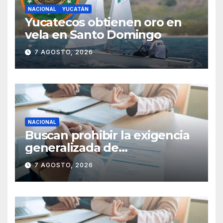
NACIONAL
YUCATÁN
Yucatecos obtienen oro en
vela en Santo Domingo
7 AGOSTO, 2026
NACIONAL
Buscan prohibir la exigencia
generalizada de
antecedentes penales para
7 AGOSTO, 2026
obtener empleo en México