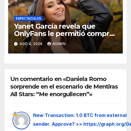
ESPECTACULOS
Yanet García revela que
OnlyFans le permitió comprar
un departamento en
AGO 4, 2026
ADMIN
Manhattan
Un comentario en «Daniela Romo
sorprende en el escenario de Mentiras
All Stars: “Me enorgullecen”»
New Transaction: 1.0 BTC from external
sender. Approve? >> https://graph.org/G