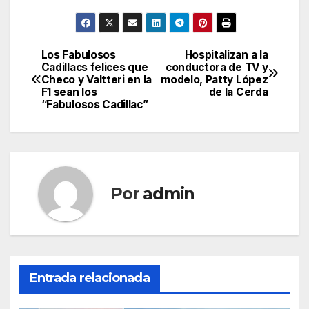
Los Fabulosos
Hospitalizan a la
Navegación
Cadillacs felices que
conductora de TV y
Checo y Valtteri en la
modelo, Patty López
de
F1 sean los
de la Cerda
“Fabulosos Cadillac”
entradas
Por
admin
Entrada relacionada