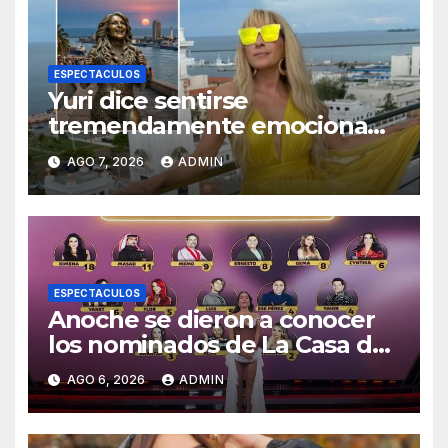
ESPECTACULOS
Yuri dice sentirse
tremendamente emocionada
sobre su estatua que le harán
AGO 7, 2026
ADMIN
en Veracruz
ESPECTACULOS
Anoche se dieron a conocer
los nominados de La Casa de
los Famosos México 2026 en
AGO 6, 2026
ADMIN
la segunda semana