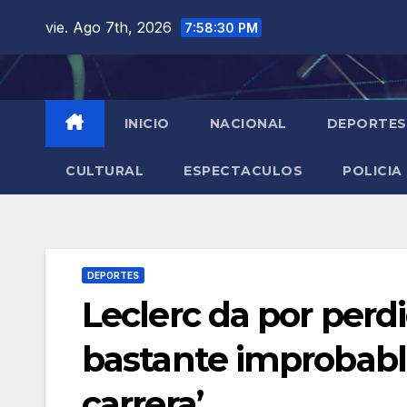
Saltar
vie. Ago 7th, 2026
7:58:31 PM
al
contenido
INICIO
NACIONAL
DEPORTES
CULTURAL
ESPECTACULOS
POLICIA
DEPORTES
Leclerc da por perdid
bastante improbab
carrera’