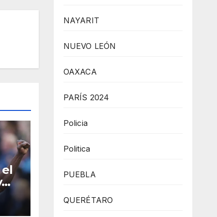
NAYARIT
NUEVO LEÓN
OAXACA
PARÍS 2024
Policia
Politica
 el
PUEBLA
y
QUERÉTARO
ada