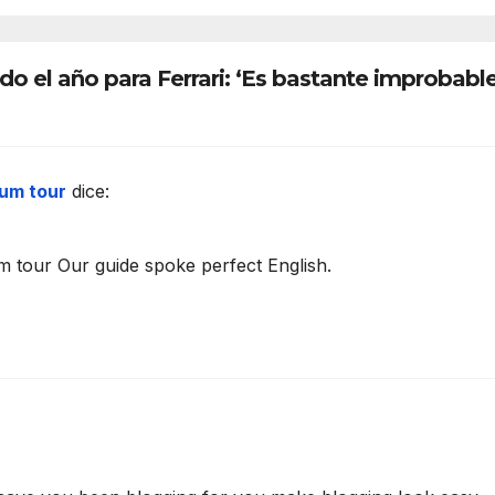
as
de Premier Lea
do el año para Ferrari: ‘Es bastante improbabl
eum tour
dice:
 tour Our guide spoke perfect English.