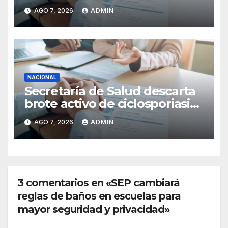
antecedentes penales para
AGO 7, 2026
ADMIN
obtener empleo en México
NACIONAL
Secretaría de Salud descarta
brote activo de ciclosporiasis
en México y pide tranquilidad
AGO 7, 2026
ADMIN
a la población
3 comentarios en «SEP cambiará
reglas de baños en escuelas para
mayor seguridad y privacidad»