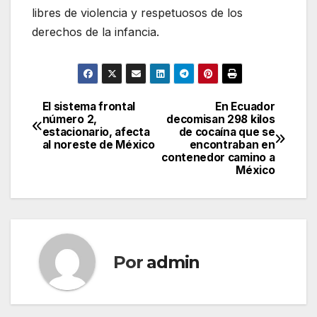
libres de violencia y respetuosos de los
derechos de la infancia.
El sistema frontal
En Ecuador
Navegación
número 2,
decomisan 298 kilos
estacionario, afecta
de cocaína que se
de
al noreste de México
encontraban en
contenedor camino a
entradas
México
Por
admin