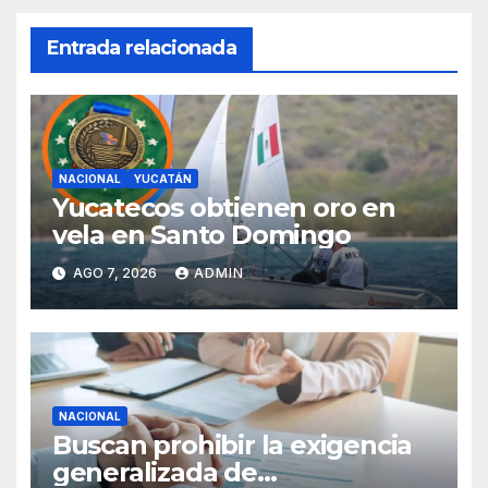
Entrada relacionada
NACIONAL
YUCATÁN
Yucatecos obtienen oro en
vela en Santo Domingo
AGO 7, 2026
ADMIN
NACIONAL
Buscan prohibir la exigencia
generalizada de