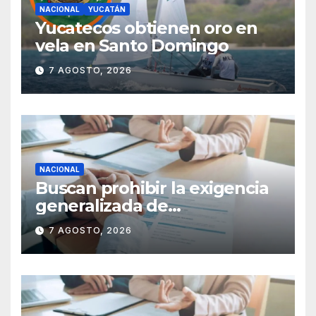
NACIONAL
YUCATÁN
Yucatecos obtienen oro en
vela en Santo Domingo
7 AGOSTO, 2026
NACIONAL
Buscan prohibir la exigencia
generalizada de
antecedentes penales para
7 AGOSTO, 2026
obtener empleo en México