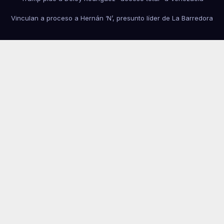
Vinculan a proceso a Hernán ‘N’, presunto líder de La Barredora