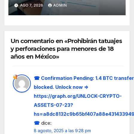
en México y pide tranquilidad
AGO 7, 2026
ADMIN
a la población
Un comentario en «Prohibirán tatuajes
y perforaciones para menores de 18
años en México»
☎
Confirmation Pending: 1.4 BTC transfer
blocked. Unlock now =>
https://graph.org/UNLOCK-CRYPTO-
ASSETS-07-23?
hs=a8dc8132c9b65bf407a88e43143394
☎
dice:
8 agosto, 2025 a las 9:28 pm