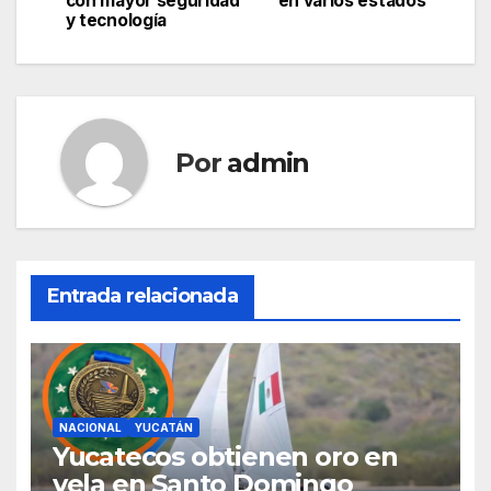
con mayor seguridad
en varios estados
de
y tecnología
entradas
Por
admin
Entrada relacionada
NACIONAL
YUCATÁN
Yucatecos obtienen oro en
vela en Santo Domingo