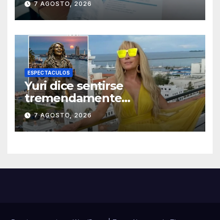
7 AGOSTO, 2026
a la población
ESPECTACULOS
Yuri dice sentirse
tremendamente
emocionada sobre su estatua
7 AGOSTO, 2026
que le harán en Veracruz