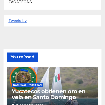
ZACATECAS
Tweets by
You missed
NACIONAL
YUCATÁN
Yucatecos obtienen oro en
vela en Santo Domingo