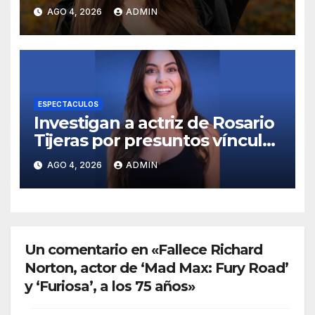
un departamento en
AGO 4, 2026
ADMIN
Manhattan
ESPECTACULOS
Investigan a actriz de Rosario
Tijeras por presuntos vínculos
con red de huachicol fiscal
AGO 4, 2026
ADMIN
Un comentario en «Fallece Richard
Norton, actor de ‘Mad Max: Fury Road’
y ‘Furiosa’, a los 75 años»