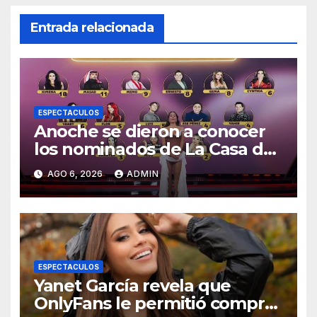
Entrada relacionada
ESPECTACULOS
Anoche se dieron a conocer
los nominados de La Casa de
los Famosos México 2026 en
AGO 6, 2026
ADMIN
la segunda semana
ESPECTACULOS
Yanet García revela que
OnlyFans le permitió comprar