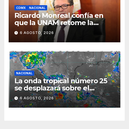
CDMX
NACIONAL
Ricardo Monreal confía en
que la UNAM retome la
normalidad e inicie el
6 AGOSTO, 2026
semestre mediante el
diálogo
NACIONAL
La onda tropical número 25
se desplazará sobre el
sureste mexicano
6 AGOSTO, 2026