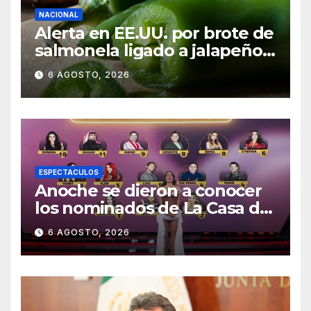
NACIONAL
Alerta en EE.UU. por brote de
salmonela ligado a jalapeños
mexicanos; reportan 345
6 AGOSTO, 2026
casos
ESPECTACULOS
Anoche se dieron a conocer
los nominados de La Casa de
los Famosos México 2026 en
6 AGOSTO, 2026
la segunda semana