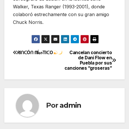
Walker, Texas Ranger (1993-2001), donde
colaboró estrechamente con su gran amigo
Chuck Norris.
ᖇIᑎᑕÓᑎ ᗰÍᔕTIᑕO
Cancelan concierto
Navegación
de Dani Flow en
Puebla por sus
de
canciones “groseras”
entradas
Por
admin