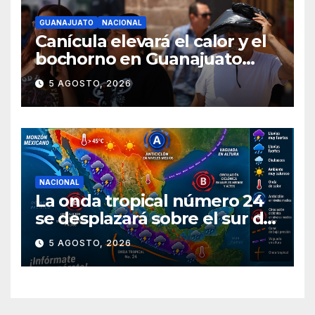
GUANAJUATO
NACIONAL
Canícula elevará el calor y el
bochorno en Guanajuato
durante agosto
5 AGOSTO, 2026
NACIONAL
La onda tropical número 24
se desplazará sobre el sur del
territorio nacional
5 AGOSTO, 2026