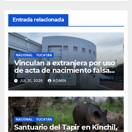
Entrada relacionada
NACIONAL
YUCATÁN
Vinculan a extranjera por uso
de acta de nacimiento falsa
en trámite de refugio en
JUL 31, 2026
ADMIN
Yucatán
NACIONAL
YUCATÁN
Santuario del Tapir en Kinchil,