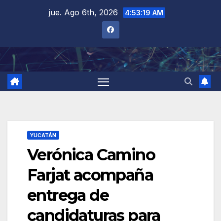
Saltar
jue. Ago 6th, 2026
4:53:20 AM
al
contenido
YUCATÁN
Verónica Camino
Farjat acompaña
entrega de
candidaturas para