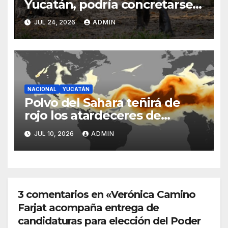
Yucatán, podría concretarse a
finales de año
JUL 24, 2026
ADMIN
NACIONAL
YUCATÁN
Polvo del Sahara teñirá de
rojo los atardeceres de
Yucatán este fin de semana
JUL 10, 2026
ADMIN
3 comentarios en «Verónica Camino
Farjat acompaña entrega de
candidaturas para elección del Poder