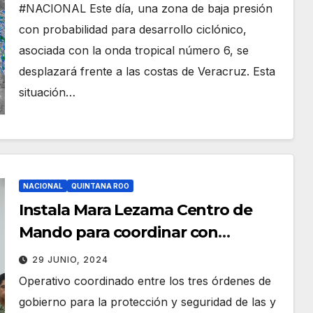
DESARROLLO CICLÓNICO
#NACIONAL Este día, una zona de baja presión
con probabilidad para desarrollo ciclónico,
asociada con la onda tropical número 6, se
desplazará frente a las costas de Veracruz. Esta
situación…
NACIONAL
QUINTANA ROO
Instala Mara Lezama Centro de
Mando para coordinar con
municipios fenómenos
29 JUNIO, 2024
hidrometeorológicos y monitoreo
Operativo coordinado entre los tres órdenes de
del Atlántico y Caribe
gobierno para la protección y seguridad de las y