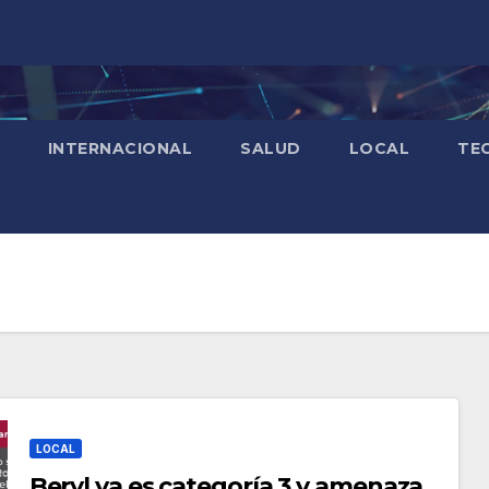
INTERNACIONAL
SALUD
LOCAL
TE
LOCAL
Beryl ya es categoría 3 y amenaza