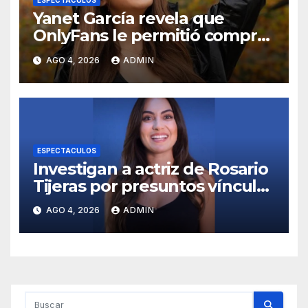
ESPECTACULOS
Yanet García revela que
OnlyFans le permitió comprar
un departamento en
AGO 4, 2026
ADMIN
Manhattan
ESPECTACULOS
Investigan a actriz de Rosario
Tijeras por presuntos vínculos
con red de huachicol fiscal
AGO 4, 2026
ADMIN