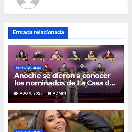
Entrada relacionada
ESPECTACULOS
Anoche se dieron a conocer
los nominados de La Casa de
los Famosos México 2026 en
AGO 6, 2026
ADMIN
la segunda semana