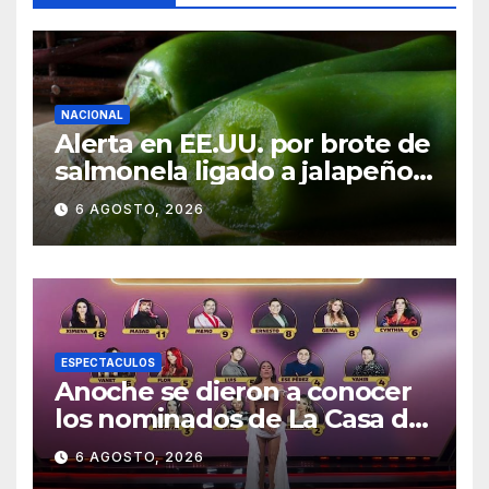
NACIONAL
Alerta en EE.UU. por brote de
salmonela ligado a jalapeños
mexicanos; reportan 345
6 AGOSTO, 2026
casos
ESPECTACULOS
Anoche se dieron a conocer
los nominados de La Casa de
los Famosos México 2026 en
6 AGOSTO, 2026
la segunda semana