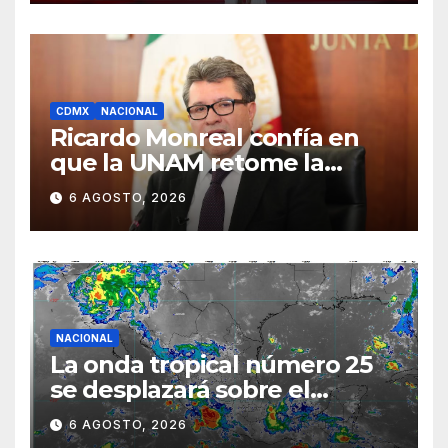
CDMX
NACIONAL
Ricardo Monreal confía en
que la UNAM retome la
normalidad e inicie el
6 AGOSTO, 2026
semestre mediante el
diálogo
NACIONAL
La onda tropical número 25
se desplazará sobre el
sureste mexicano
6 AGOSTO, 2026