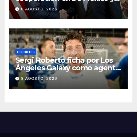
EU para la seguridad en
8 AGOSTO, 2026
región aguacatera de
Michoacán
DEPORTES
Sergi Roberto ficha por Los
Ángeles Galaxy como agente
libre hasta 2028
8 AGOSTO, 2026