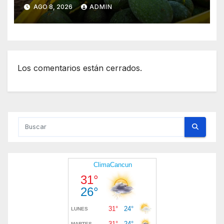
michoacano de forma
AGO 8, 2026
ADMIN
“gradual”
Los comentarios están cerrados.