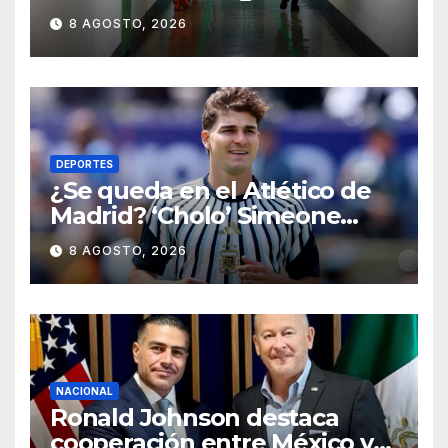
detenidos en Estados Unidos;
8 AGOSTO, 2026
prometen liberarlos
DEPORTES
¿Se queda en el Atlético de
Madrid? ‘Cholo’ Simeone
responde contundente sobre
8 AGOSTO, 2026
el futuro de Julián Álvarez
NACIONAL
Ronald Johnson destaca
cooperación entre México y