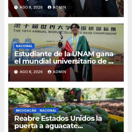
EU para la seguridad en
AGO 8, 2026
ADMIN
región aguacatera de
Michoacán
NACIONAL
Estudiante de la UNAM gana
el mundial universitario de Go
en China
AGO 8, 2026
ADMIN
MICHOACÁN
NACIONAL
Reabre Estados Unidos la
puerta a aguacate