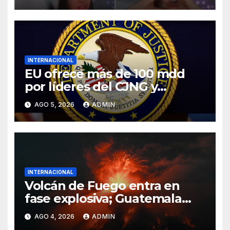
INTERNACIONAL
EU ofrece más de 100 mdd
por líderes del CJNG y
presenta nuevos cargos
AGO 5, 2026
ADMIN
INTERNACIONAL
Volcán de Fuego entra en
fase explosiva; Guatemala
activa alerta anaranjada
AGO 4, 2026
ADMIN