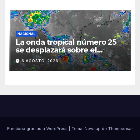
diálogo
NACIONAL
La onda tropical número 25
se desplazará sobre el
sureste mexicano
6 AGOSTO, 2026
Funciona gracias a WordPress
|
Tema:
Newsup
de
Themeansar