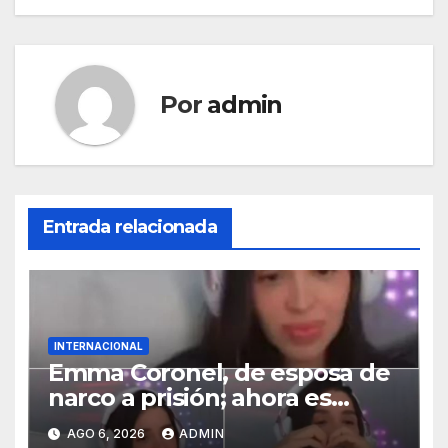
Por
admin
Entrada relacionada
INTERNACIONAL
Emma Coronel, de esposa de
narco a prisión; ahora es
tiktoker
AGO 6, 2026
ADMIN