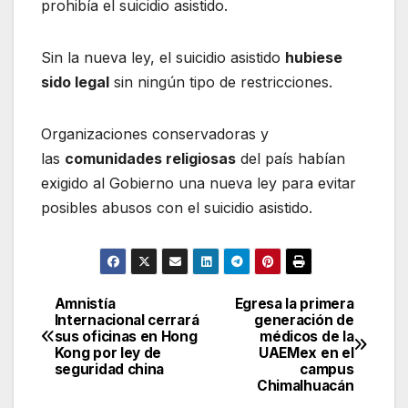
prohibía el suicidio asistido.
Sin la nueva ley, el suicidio asistido
hubiese
sido legal
sin ningún tipo de restricciones.
Organizaciones conservadoras y
las
comunidades religiosas
del país habían
exigido al Gobierno una nueva ley para evitar
posibles abusos con el suicidio asistido.
Amnistía
Egresa la primera
Navegación
Internacional cerrará
generación de
sus oficinas en Hong
médicos de la
de
Kong por ley de
UAEMex en el
seguridad china
campus
entradas
Chimalhuacán