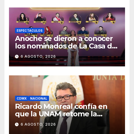
ESPECTACULOS
Anoche se dieron a conocer
los nominados de La Casa de
los Famosos México 2026 en
6 AGOSTO, 2026
la segunda semana
CDMX
NACIONAL
Ricardo Monreal confía en
que la UNAM retome la
normalidad e inicie el
6 AGOSTO, 2026
semestre mediante el