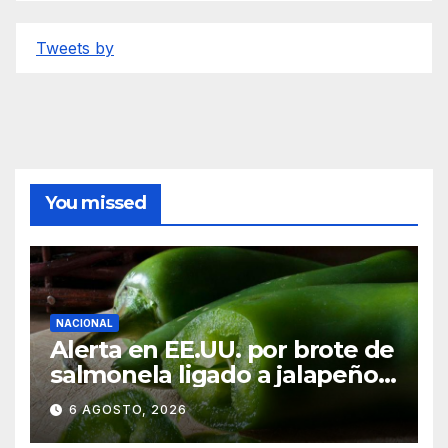
Tweets by
You missed
NACIONAL
Alerta en EE.UU. por brote de
salmonela ligado a jalapeños
mexicanos; reportan 345
6 AGOSTO, 2026
casos