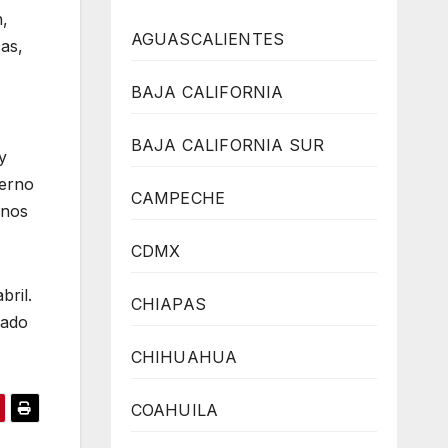
n,
AGUASCALIENTES
cas,
BAJA CALIFORNIA
BAJA CALIFORNIA SUR
y
ierno
CAMPECHE
enos
CDMX
bril.
CHIAPAS
bado
CHIHUAHUA
COAHUILA