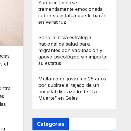
Yuri dice sentirse
tremendamente emocionada
sobre su estatua que le harán
en Veracruz
Sonora inicia estrategia
nacional de salud para
migrantes con vacunación y
acias
apoyo psicológico sin importar
su estatus
s el
Multan a un joven de 26 años
por subirse al tejado de un
ontra
hospital disfrazado de “La
as
Muerte” en Gales
las
Categorías
ría