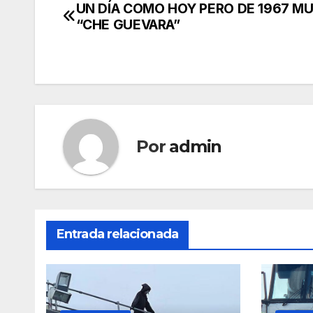
UN DÍA COMO HOY PERO DE 1967 MU
Navegación
“CHE GUEVARA”
de
entradas
Por
admin
Entrada relacionada