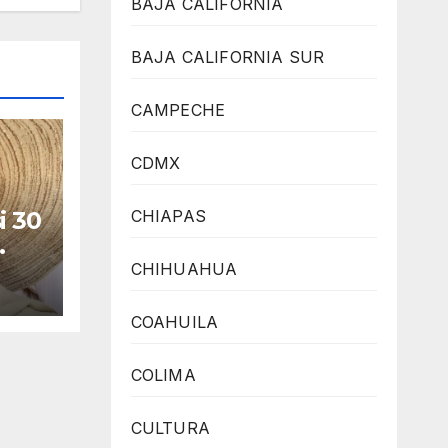
BAJA CALIFORNIA
BAJA CALIFORNIA SUR
CAMPECHE
CDMX
CHIAPAS
i 30
a
CHIHUAHUA
COAHUILA
COLIMA
CULTURA