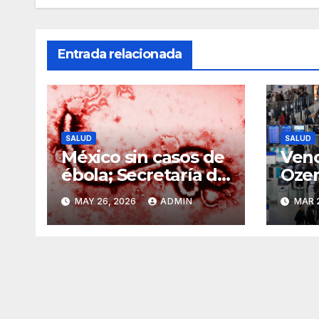
Entrada relacionada
SALUD
SALUD
México sin casos de
Venc
ébola; Secretaría de
Ozem
Salud refuerza
abre
MAY 26, 2026
ADMIN
MAR 
vigilancia ante
vers
brote
más 