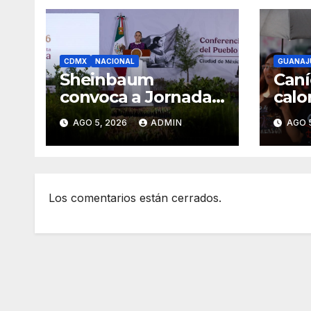
CDMX
NACIONAL
GUANAJ
Sheinbaum
Caní
convoca a Jornada
calo
Nacional de
en G
AGO 5, 2026
ADMIN
AGO 
Reforestación el 9
dura
de agosto
Los comentarios están cerrados.