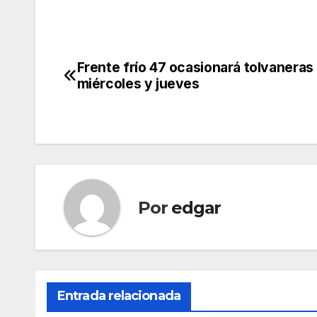
Frente frío 47 ocasionará tolvaneras
Navegación
miércoles y jueves
de
entradas
Por
edgar
Entrada relacionada