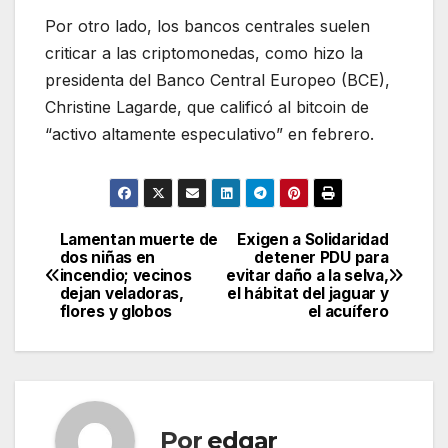
Por otro lado, los bancos centrales suelen
criticar a las criptomonedas, como hizo la
presidenta del Banco Central Europeo (BCE),
Christine Lagarde, que calificó al bitcoin de
“activo altamente especulativo” en febrero.
Lamentan muerte de
Exigen a Solidaridad
Navegación
dos niñas en
detener PDU para
incendio; vecinos
evitar daño a la selva,
de
dejan veladoras,
el hábitat del jaguar y
flores y globos
el acuífero
entradas
Por
edgar