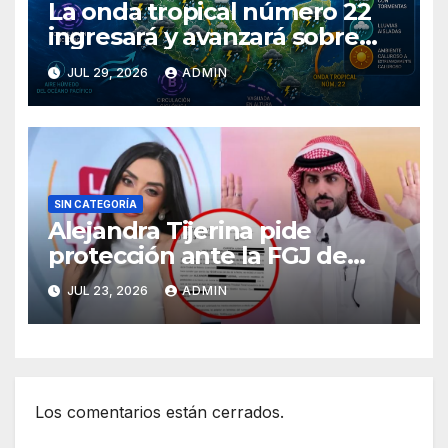
La onda tropical número 22
ingresará y avanzará sobre
México
JUL 29, 2026
ADMIN
SIN CATEGORÍA
Alejandra Tijerina pide
protección ante la FGJ de
CdMx por vîolêncîa mediática
JUL 23, 2026
ADMIN
y psicológica de Masad
Altamimi, integrante de La
Casa de los Famosos
Los comentarios están cerrados.