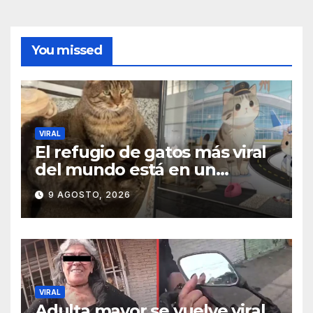
You missed
VIRAL
El refugio de gatos más viral
del mundo está en un
aeropuerto internacional y
9 AGOSTO, 2026
tiene a tres felinos
patrullando las puertas de
embarque
VIRAL
Adulta mayor se vuelve viral