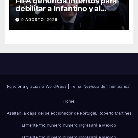
FIFA denuncia intentos para
debilitar a Infantino y al
propio organismo
9 AGOSTO, 2026
Funciona gracias a WordPress
|
Tema:
Newsup
de
Themeansar
Home
Asaltan la casa del seleccionador de Portugal, Roberto Martínez
El frente frío número número ingresará a México
El frente frío número número ingresará a México