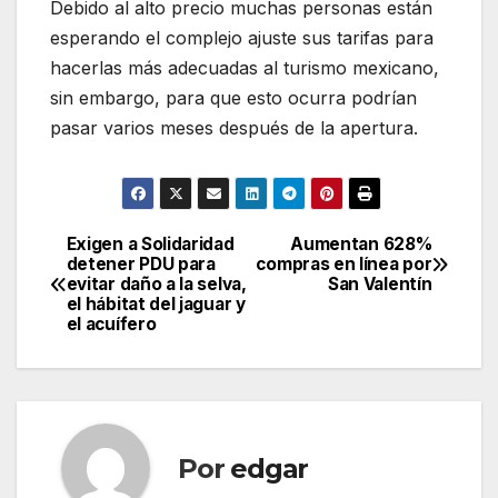
Debido al alto precio muchas personas están
esperando el complejo ajuste sus tarifas para
hacerlas más adecuadas al turismo mexicano,
sin embargo, para que esto ocurra podrían
pasar varios meses después de la apertura.
Exigen a Solidaridad
Aumentan 628%
Navegación
detener PDU para
compras en línea por
evitar daño a la selva,
San Valentín
de
el hábitat del jaguar y
el acuífero
entradas
Por
edgar