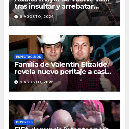
tras insultar y arrebatar
celular a repartidor
9 AGOSTO, 2026
ESPECTACULOS
Familia de Valentín Elizalde
revela nuevo peritaje a casi
20 años de su homîcîdîo
9 AGOSTO, 2026
DEPORTES