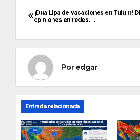
¡Dua Lipa de vacaciones en Tulum! D
Navegación
opiniones en redes…
de
entradas
Por
edgar
Entrada relacionada