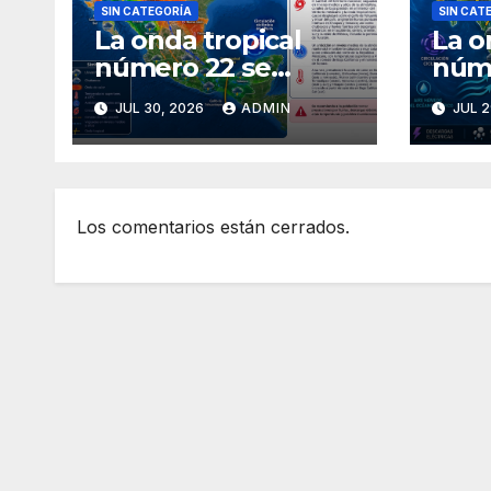
SIN CATEGORÍA
SIN CAT
La onda tropical
La o
número 22 se
núm
desplazará sobre el
ingr
JUL 30, 2026
ADMIN
JUL 2
golfo de
avan
Tehuantepec y el
Méx
sur del país
Los comentarios están cerrados.