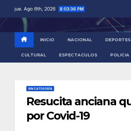
Saltar
jue. Ago 6th, 2026
8:03:37 PM
al
contenido
INICIO
NACIONAL
DEPORTES
CULTURAL
ESPECTACULOS
POLICIA
SIN CATEGORÍA
Resucita anciana q
por Covid-19