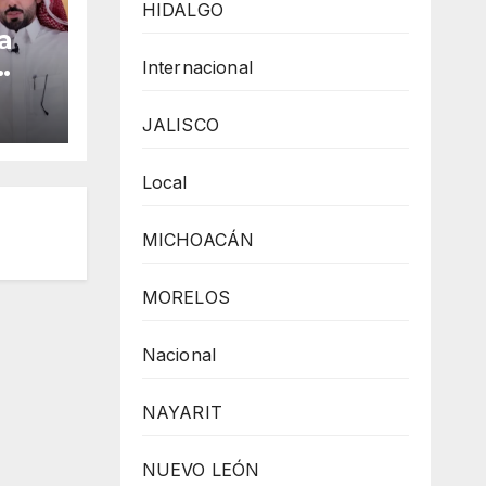
HIDALGO
a
Internacional
cîa
JALISCO
Local
,
a
MICHOACÁN
MORELOS
Nacional
NAYARIT
NUEVO LEÓN