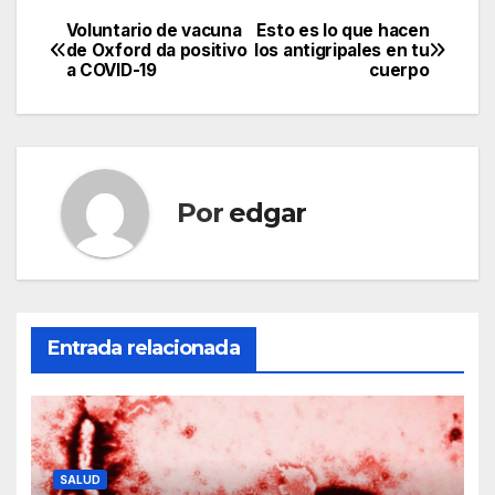
Voluntario de vacuna
Esto es lo que hacen
Navegación
de Oxford da positivo
los antigripales en tu
a COVID-19
cuerpo
de
entradas
Por
edgar
Entrada relacionada
SALUD