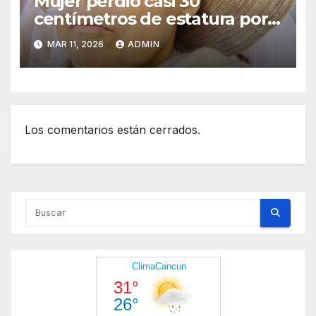
Mujer perdió casi 30
centímetros de estatura por
esta extraña enfermedad
MAR 11, 2026
ADMIN
Los comentarios están cerrados.