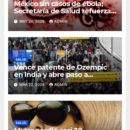
México sin casos de ébola;
Secretaría de Salud refuerza
vigilancia ante brote
MAY 26, 2026
ADMIN
SALUD
Vence patente de Ozempic
en India y abre paso a
versiones genéricas más
MAR 22, 2026
ADMIN
accesibles
SALUD