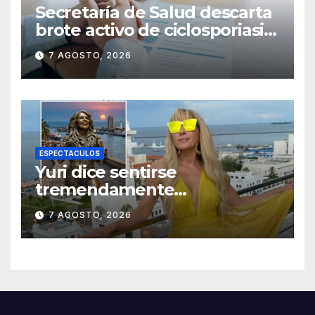
Secretaría de Salud descarta
brote activo de ciclosporiasis
en México y pide tranquilidad
7 AGOSTO, 2026
a la población
ESPECTACULOS
Yuri dice sentirse
tremendamente
emocionada sobre su estatua
7 AGOSTO, 2026
que le harán en Veracruz