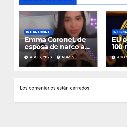
INTERNACIONAL
INTERNA
Emma Coronel, de
EU o
esposa de narco a
100 
prisión; ahora es
del 
AGO 6, 2026
ADMIN
AGO 
tiktoker
pres
carg
Los comentarios están cerrados.