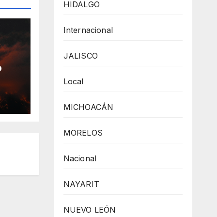
HIDALGO
Internacional
JALISCO
o
Local
a
MICHOACÁN
a
MORELOS
Nacional
NAYARIT
NUEVO LEÓN