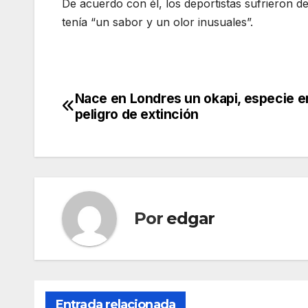
De acuerdo con él, los deportistas sufrieron d
tenía “un sabor y un olor inusuales”.
Nace en Londres un okapi, especie e
Navegación
peligro de extinción
de
entradas
Por
edgar
Entrada relacionada