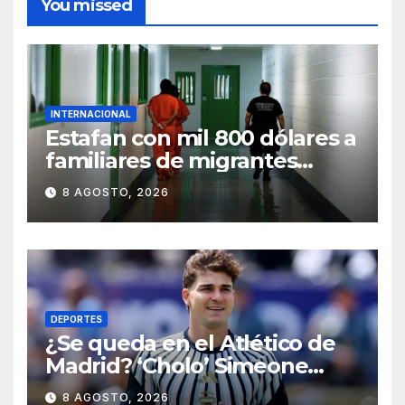
You missed
INTERNACIONAL
Estafan con mil 800 dólares a
familiares de migrantes
detenidos en Estados Unidos;
8 AGOSTO, 2026
prometen liberarlos
DEPORTES
¿Se queda en el Atlético de
Madrid? ‘Cholo’ Simeone
responde contundente sobre
8 AGOSTO, 2026