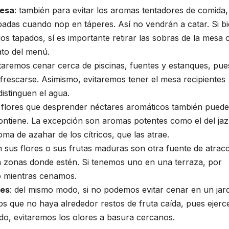
mesa
: también para evitar los aromas tentadores de comida,
padas cuando nop en táperes. Así no vendrán a catar. Si b
s tapados, sí es importante retirar las sobras de la mesa 
ato del menú.
itaremos cenar cerca de piscinas, fuentes y estanques, pue
efrescarse. Asimismo, evitaremos tener el mesa recipientes
distinguen el agua.
s flores que desprender néctares aromáticos también pued
ontiene. La excepción son aromas potentes como el del ja
oma de azahar de los cítricos, que las atrae.
on sus flores o sus frutas maduras son otra fuente de atrac
n zonas donde estén. Si tenemos uno en una terraza, por
co mientras cenamos.
les
: del mismo modo, si no podemos evitar cenar en un jar
s que no haya alrededor restos de fruta caída, pues ejerc
do, evitaremos los olores a basura cercanos.