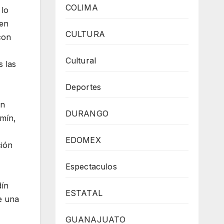
COLIMA
 lo
ien
CULTURA
con
Cultural
s las
Deportes
en
DURANGO
zmín,
EDOMEX
ción
Espectaculos
dín
ESTATAL
e una
GUANAJUATO