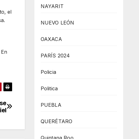
NAYARIT
o, el
sa.
NUEVO LEÓN
OAXACA
 En
PARÍS 2024
Policia
Politica
rse
PUEBLA
iel
QUERÉTARO
Quintana Roo