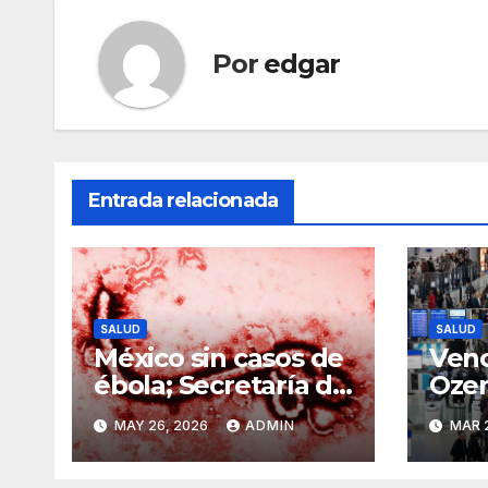
Por
edgar
Entrada relacionada
SALUD
SALUD
México sin casos de
Venc
ébola; Secretaría de
Ozem
Salud refuerza
abre
MAY 26, 2026
ADMIN
MAR 
vigilancia ante
vers
brote
más 