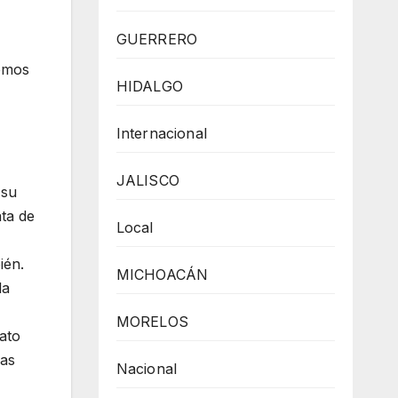
GUERRERO
demos
HIDALGO
Internacional
JALISCO
 su
ata de
Local
ién.
MICHOACÁN
la
MORELOS
lato
las
Nacional