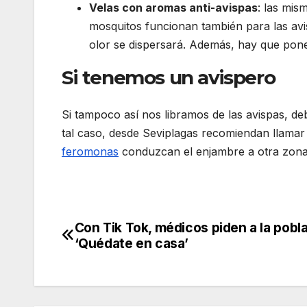
Velas con aromas anti-avispas
: las mis
mosquitos funcionan también para las avis
olor se dispersará. Además, hay que pone
Si tenemos un avispero
Si tampoco así nos libramos de las avispas, d
tal caso, desde Seviplagas recomiendan llama
feromonas
conduzcan el enjambre a otra zona
Con Tik Tok, médicos piden a la pobl
Navegación
‘Quédate en casa’
de
entradas