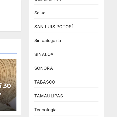
Salud
SAN LUIS POTOSÍ
Sin categoría
SINALOA
SONORA
TABASCO
i 30
TAMAULIPAS
a
Tecnología