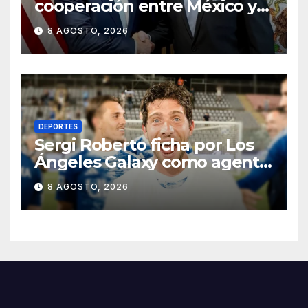
cooperación entre México y
EU para la seguridad en
8 AGOSTO, 2026
región aguacatera de
Michoacán
DEPORTES
Sergi Roberto ficha por Los
Ángeles Galaxy como agente
libre hasta 2028
8 AGOSTO, 2026