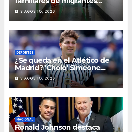
familiares de migrantes
detenidos en Estados Unidos;
8 AGOSTO, 2026
prometen liberarlos
DEPORTES
¿Se queda en el Atlético de
Madrid? ‘Cholo’ Simeone
responde contundente sobre
8 AGOSTO, 2026
el futuro de Julián Álvarez
NACIONAL
Ronald Johnson destaca