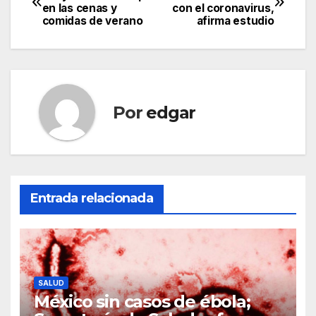
en las cenas y
con el coronavirus,
de
comidas de verano
afirma estudio
entradas
Por
edgar
Entrada relacionada
SALUD
México sin casos de ébola;