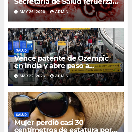
Secretaría de Salud refuerza
vigilancia ante brote
MAY 26, 2026
ADMIN
SALUD
Vence patente de Ozempic
en India y abre paso a
versiones genéricas más
MAR 22, 2026
ADMIN
accesibles
SALUD
Mujer perdió casi 30
centímetros de estatura por