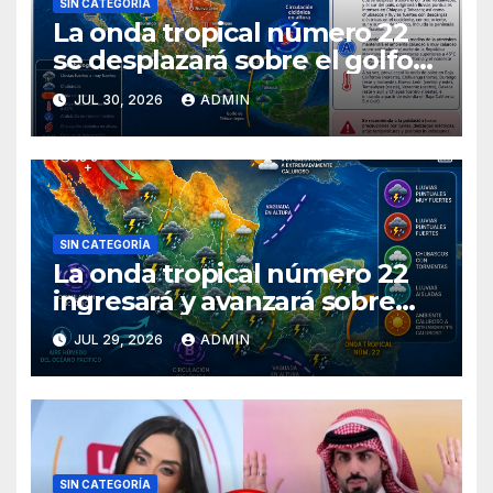
SIN CATEGORÍA
La onda tropical número 22
se desplazará sobre el golfo
de Tehuantepec y el sur del
JUL 30, 2026
ADMIN
país
SIN CATEGORÍA
La onda tropical número 22
ingresará y avanzará sobre
México
JUL 29, 2026
ADMIN
SIN CATEGORÍA