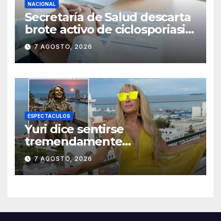
NACIONAL
Secretaría de Salud descarta
brote activo de ciclosporiasis
en México y pide tranquilidad
7 AGOSTO, 2026
a la población
ESPECTACULOS
Yuri dice sentirse
tremendamente
emocionada sobre su estatua
7 AGOSTO, 2026
que le harán en Veracruz