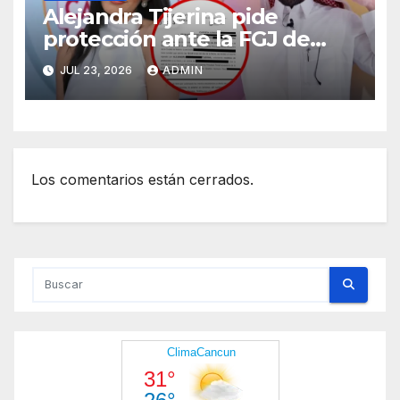
Alejandra Tijerina pide
protección ante la FGJ de
CdMx por vîolêncîa mediática
JUL 23, 2026
ADMIN
y psicológica de Masad
Altamimi, integrante de La
Casa de los Famosos
Los comentarios están cerrados.