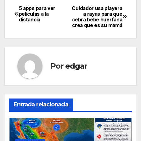
5 apps para ver
Cuidador usa playera
Navegación
películas a la
a rayas para que
distancia
cebra bebé huérfana
de
crea que es su mamá
entradas
Por
edgar
Entrada relacionada