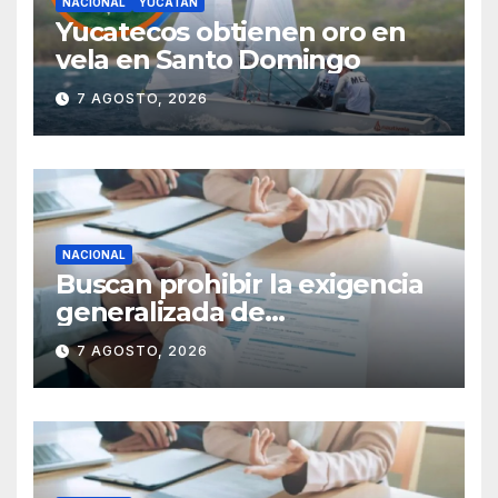
NACIONAL
YUCATÁN
Yucatecos obtienen oro en
vela en Santo Domingo
7 AGOSTO, 2026
NACIONAL
Buscan prohibir la exigencia
generalizada de
antecedentes penales para
7 AGOSTO, 2026
obtener empleo en México