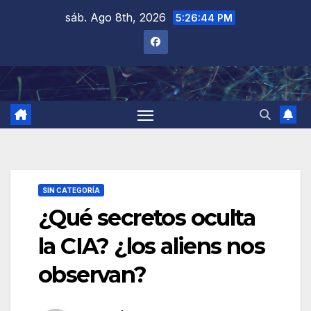
Saltar
sáb. Ago 8th, 2026
5:26:45 PM
al
contenido
SIN CATEGORÍA
¿Qué secretos oculta
la CIA? ¿los aliens nos
observan?