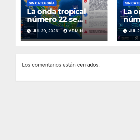
SIN CATEGORÍA
SIN CAT
La onda tropical
La o
número 22 se
núm
desplazará sobre el
ingr
JUL 30, 2026
ADMIN
JUL 2
golfo de
avan
Tehuantepec y el
Méx
sur del país
Los comentarios están cerrados.