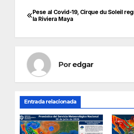
Pese al Covid-19, Cirque du Soleil re
Navegación
la Riviera Maya
de
entradas
Por
edgar
Entrada relacionada