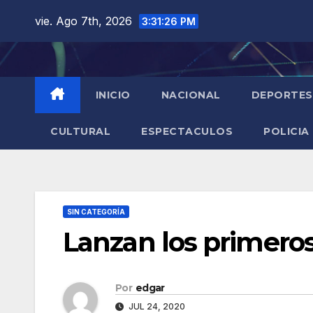
Saltar
vie. Ago 7th, 2026
3:31:27 PM
al
contenido
INICIO
NACIONAL
DEPORTES
CULTURAL
ESPECTACULOS
POLICIA
SIN CATEGORÍA
Lanzan los primeros
Por
edgar
JUL 24, 2020