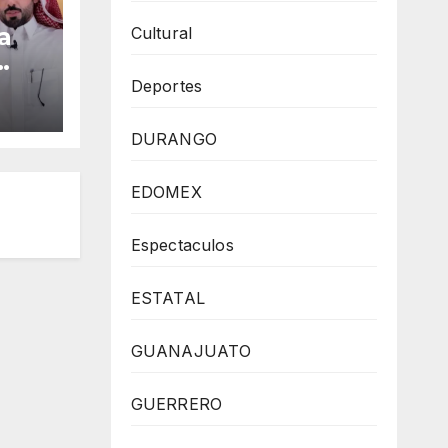
a
Cultural
Deportes
cîa
DURANGO
,
EDOMEX
a
Espectaculos
ESTATAL
GUANAJUATO
GUERRERO