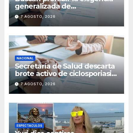
generalizada de
antecedentes penales para
7 AGOSTO, 2026
obtener empleo en México
NACIONAL
Secretaría de Salud descarta
brote activo de ciclosporiasis
en México y pide tranquilidad
7 AGOSTO, 2026
a la población
ESPECTACULOS