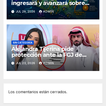
ingresará y avanzará sobre
México
JUL 29, 2026
ADMIN
SIN CATEGORÍA
Alejandra Tijerina pide
protección ante la FGJ de
CdMx por vîolêncîa mediática
JUL 23, 2026
ADMIN
y psicológica de Masad
Altamimi, integrante de La
Casa de los Famosos
Los comentarios están cerrados.