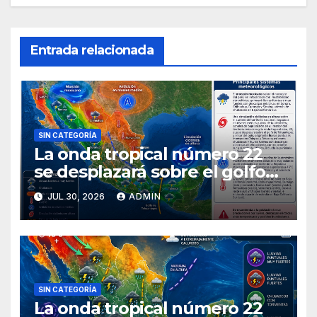
Entrada relacionada
SIN CATEGORÍA
La onda tropical número 22
se desplazará sobre el golfo
de Tehuantepec y el sur del
JUL 30, 2026
ADMIN
país
SIN CATEGORÍA
La onda tropical número 22