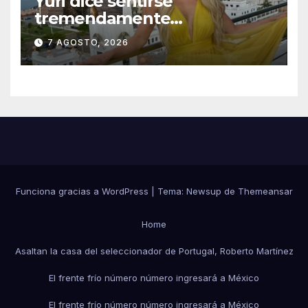
Yuri dice sentirse
tremendamente
emocionada sobre su estatua
7 AGOSTO, 2026
que le harán en Veracruz
Funciona gracias a WordPress
|
Tema:
Newsup
de
Themeansar
Home
Asaltan la casa del seleccionador de Portugal, Roberto Martínez
El frente frío número número ingresará a México
El frente frío número número ingresará a México