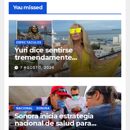
You missed
ESPECTACULOS
Yuri dice sentirse
tremendamente
emocionada sobre su estatua
7 AGOSTO, 2026
que le harán en Veracruz
NACIONAL
SONORA
Sonora inicia estrategia
nacional de salud para