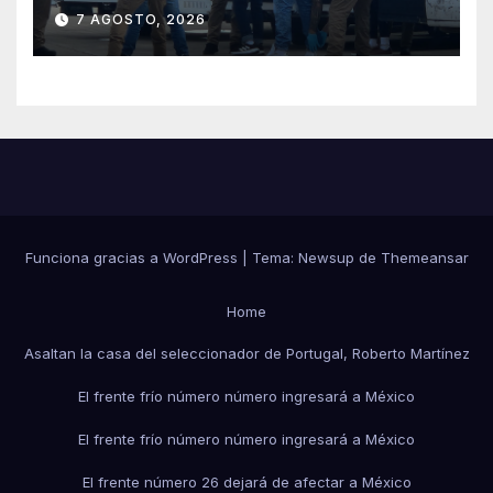
cobrar multas a migrantes
7 AGOSTO, 2026
deportados en México y
Centroamérica
Funciona gracias a WordPress
|
Tema:
Newsup
de
Themeansar
Home
Asaltan la casa del seleccionador de Portugal, Roberto Martínez
El frente frío número número ingresará a México
El frente frío número número ingresará a México
El frente número 26 dejará de afectar a México