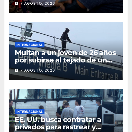
migrantes con vacunación y
7 AGOSTO, 2026
apoyo psicológico sin
importar su estatus
INTERNACIONAL
Multan a un joven de 26 años
por subirse al tejado de un
hospital disfrazado de “La
7 AGOSTO, 2026
Muerte” en Gales
INTERNACIONAL
EE. UU. busca contratar a
privados para rastrear y