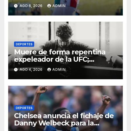
Team Emirates hasta 2031
AGO 6, 2026
ADMIN
DEPORTES
Muere de forma repentina
expeleador de la UFC;
investigan las causas
AGO 4, 2026
ADMIN
DEPORTES
Chelsea anuncia el fichaje de
Danny Welbeck para la
próxima temporada de