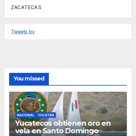
ZACATECAS
Tweets by
You missed
NACIONAL
YUCATÁN
Yucatecos obtienen oro en
vela en Santo Domingo