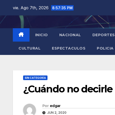
Saltar
vie. Ago 7th, 2026
8:57:36 PM
al
contenido
INICIO
NACIONAL
DEPORTES
CULTURAL
ESPECTACULOS
POLICIA
SIN CATEGORÍA
¿Cuándo no decirle
Por
edgar
JUN 2, 2020