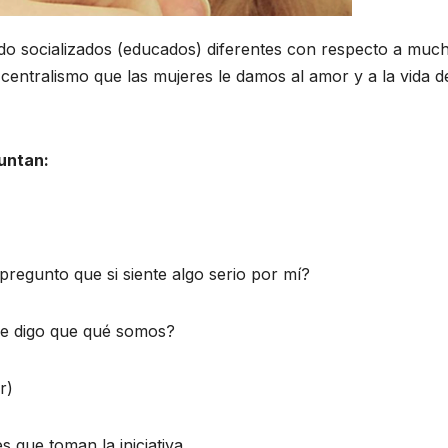
o socializados (educados) diferentes con respecto a muc
centralismo que las mujeres le damos al amor y a la vida d
untan:
regunto que si siente algo serio por mí?
le digo que qué somos?
r)
s que toman la iniciativa.