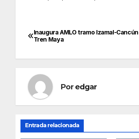
Inaugura AMLO tramo Izamal-Cancún
Navegación
Tren Maya
de
entradas
Por
edgar
Entrada relacionada