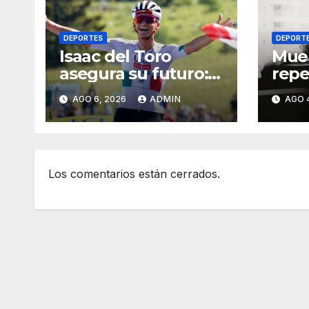
DEPORTES
DEPORT
Isaac del Toro
Mue
asegura su futuro:
repe
renueva con UAE
expe
AGO 6, 2026
ADMIN
AGO 
Team Emirates
UFC;
hasta 2031
caus
Los comentarios están cerrados.