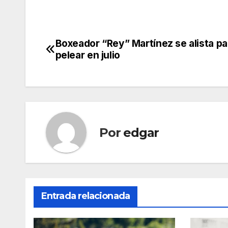
Boxeador “Rey” Martínez se alista pa
Navegación
pelear en julio
de
entradas
Por
edgar
Entrada relacionada