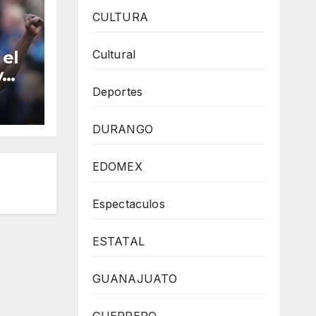
CULTURA
Cultural
 el
y
Deportes
ada
gue
DURANGO
EDOMEX
Espectaculos
ESTATAL
GUANAJUATO