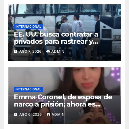
INTERNACIONAL
EE. UU. busca contratar a
privados para rastrear y
cobrar multas a migrantes
AGO 7, 2026
ADMIN
deportados en México y
Centroamérica
INTERNACIONAL
Emma Coronel, de esposa de
narco a prisión; ahora es
tiktoker
AGO 6, 2026
ADMIN