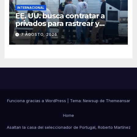
INTERNACIONAL
EE. UU. busca contratar a
privados para rastrear y
cobrar multas a migrantes
7 AGOSTO, 2026
deportados en México y
Centroamérica
Funciona gracias a WordPress
|
Tema:
Newsup
de
Themeansar
Home
Asaltan la casa del seleccionador de Portugal, Roberto Martínez