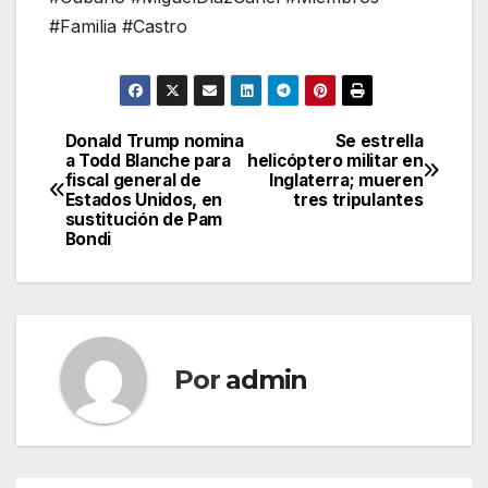
#Familia #Castro
Donald Trump nomina
Se estrella
Navegación
a Todd Blanche para
helicóptero militar en
fiscal general de
Inglaterra; mueren
de
Estados Unidos, en
tres tripulantes
sustitución de Pam
entradas
Bondi
Por
admin