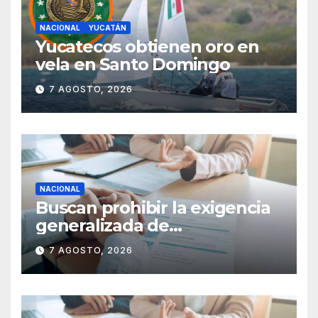
NACIONAL
YUCATÁN
Yucatecos obtienen oro en
vela en Santo Domingo
7 AGOSTO, 2026
NACIONAL
Buscan prohibir la exigencia
generalizada de
antecedentes penales para
7 AGOSTO, 2026
obtener empleo en México