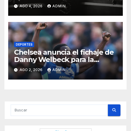
investigan las causas
AGO 4, 2026
ADMIN
DEPORTES
Chelsea anuncia el fichaje de
Danny Welbeck para la
próxima temporada de
AGO 2, 2026
ADMIN
Premier League