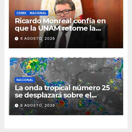
CDMX
NACIONAL
Ricardo Monreal confía en
que la UNAM retome la
normalidad e inicie el
6 AGOSTO, 2026
semestre mediante el
diálogo
NACIONAL
La onda tropical número 25
se desplazará sobre el
sureste mexicano
6 AGOSTO, 2026