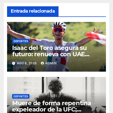
Entrada relacionada
DEPORTES
Isaac del Toro asegura su
futuro: renueva con UAE
Team Emirates hasta 2031
AGO 6, 2026
ADMIN
DEPORTES
Muere de forma repentina
expeleador de la UFC;