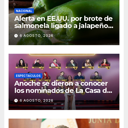
NACIONAL
Alerta en EE.UU. por brote de
salmonela ligado a jalapeños
mexicanos; reportan 345
6 AGOSTO, 2026
casos
ESPECTACULOS
Anoche se dieron a conocer
los nominados de La Casa de
los Famosos México 2026 en
6 AGOSTO, 2026
la segunda semana