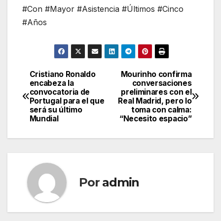
#Con #Mayor #Asistencia #Últimos #Cinco
#Años
Cristiano Ronaldo
Mourinho confirma
Navegación
encabeza la
conversaciones
convocatoria de
preliminares con el
de
Portugal para el que
Real Madrid, pero lo
será su último
toma con calma:
entradas
Mundial
“Necesito espacio”
Por
admin